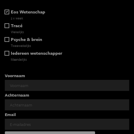
Eos Wetenschap
2 x week
Tracé
Wekelijks
Psyche & brein
Tweewekelijks
Iedereen wetenschapper
Maandelijks
Voornaam
Achternaam
Email