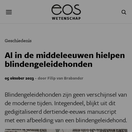
Overslaan
Zoeken
en
naar
de
inhoud
gaan
NATUUR & MILIEU
TECHNOLOGIE
Geschiedenis
GEZONDHEID
RUIMTE
Al in de middeleeuwen hielpen
blindengeleidehonden
NATUURWETENSCHAPPEN
GESCHIEDENIS
PSYCHE & BREIN
BLOGS
-
05 oktober 2023
door Filip van Brabander
PODCAST
AGENDA
Blindengeleidehonden zijn geen verschijnsel van
de moderne tijden. Integendeel, blijkt uit dit
JONGE UITDAGERS
gedigitaliseerd dertiende-eeuws manuscript
met een afbeelding van een blindengeleidehond.