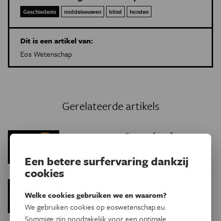
Geschiedenis
middeleeuwen
blind
honden
Dit is een artikel van:
Eos Wetenschap
Gerelateerde artikels
Staat de wieg van
Natuur & Milieu
de hond in Europa?
Een betere surfervaring dankzij
cookies
Poedelkruisingen
Natuur & Milieu
Welke cookies gebruiken we en waarom?
zijn minder ‘lief’ dan we denken
We gebruiken cookies op eoswetenschap.eu.
Sommige zijn noodzakelijk voor een optimale