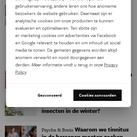
gebruikerservaring, andere leren ons hoe anonieme
De vroege
Geschiedenis
bezoekers de website gebruiken. Daarnaast zijn er
middeleeuwen: toch niet zo
analytische cookies om onze producten te kunnen
duister als we dachten
evalueren en optimaliseren. Ten slotte zijn
er marketing cookies om advertenties via Facebook
en Google relevant te houden en om inhoud uit social
media te tonen. De gemeten gegevens worden altijd
Trending
anoniem verwerkt en nooit doorgegeven aan
derden.
Meer informatie vindt u terug in onze
Privacy
Policy
.
Een bakkerij op 400 miljoen
Ruimte
kilometer van de aarde
Geavanceerd
Cookies aanvaarden
Waar zijn
Podcast
Natuur & Milieu
insecten in de winter?
Waarom we tinnitus
Psyche & Brein
in de hersenen moeten zoeken