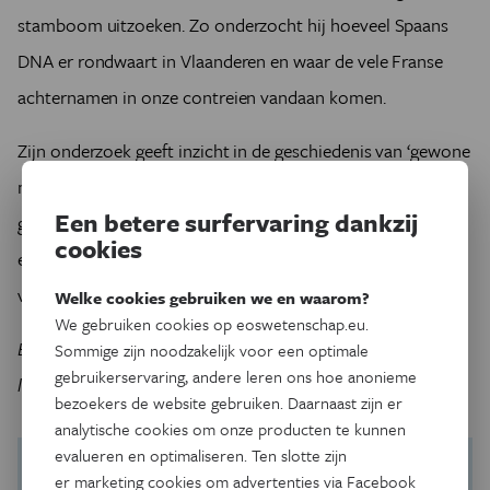
stamboom uitzoeken. Zo onderzocht hij hoeveel Spaans
DNA er rondwaart in Vlaanderen en waar de vele Franse
achternamen in onze contreien vandaan komen.
Zijn onderzoek geeft inzicht in de geschiedenis van ‘gewone
mensen’. ‘Daarom vind ik dit zo boeiend. In de
Een betere surfervaring dankzij
geschiedenisles leer je vooral over veldslagen, over de adel
cookies
en de koningen. Hier gaat het over de grote meerderheid
van de mensen, en hoe zij leefden.’
Welke cookies gebruiken we en waarom?
We gebruiken cookies op eoswetenschap.eu.
Binnenkort start een nieuw onderzoek naar de moederlijke
Sommige zijn noodzakelijk voor een optimale
gebruikerservaring, andere leren ons hoe anonieme
lijn. Meedoen kan via
http://mamamito.be/
bezoekers de website gebruiken. Daarnaast zijn er
analytische cookies om onze producten te kunnen
evalueren en optimaliseren. Ten slotte zijn
er marketing cookies om advertenties via Facebook