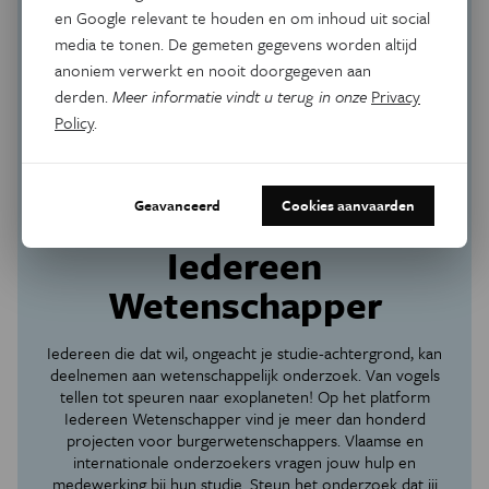
en Google relevant te houden en om inhoud uit social
media te tonen. De gemeten gegevens worden altijd
anoniem verwerkt en nooit doorgegeven aan
derden.
Meer informatie vindt u terug in onze
Privacy
Policy
.
Geavanceerd
Cookies aanvaarden
Burgerwetenschappers gezocht
Iedereen
Wetenschapper
Iedereen die dat wil, ongeacht je studie-achtergrond, kan
deelnemen aan wetenschappelijk onderzoek. Van vogels
tellen tot speuren naar exoplaneten! Op het platform
Iedereen Wetenschapper vind je meer dan honderd
projecten voor burgerwetenschappers. Vlaamse en
internationale onderzoekers vragen jouw hulp en
medewerking bij hun studie. Steun het onderzoek dat jij