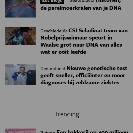
Eos Blogs
Gezondheid
de parelmoerkralen van je DNA
CSI Scladina: team van
Geschiedenis
Nobelprijswinnaar speurt in
Waalse grot naar DNA van alles
wat er ooit leefde
Nieuwe genetische test
Gezondheid
geeft sneller, efficiënter en meer
diagnoses bij zeldzame ziektes
Trending
Een bakkerij op 400 miljoen
Ruimte