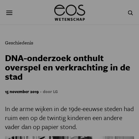
Overslaan
Zoeken
en
naar
de
inhoud
gaan
NATUUR & MILIEU
TECHNOLOGIE
Geschiedenis
GEZONDHEID
RUIMTE
DNA-onderzoek onthult
overspel en verkrachting in de
NATUURWETENSCHAPPEN
GESCHIEDENIS
stad
PSYCHE & BREIN
BLOGS
-
15 november 2019
door LG
PODCAST
AGENDA
In de arme wijken in de 19de-eeuwse steden had
JONGE UITDAGERS
ruim een op de twintig kinderen een andere
vader dan op papier stond.