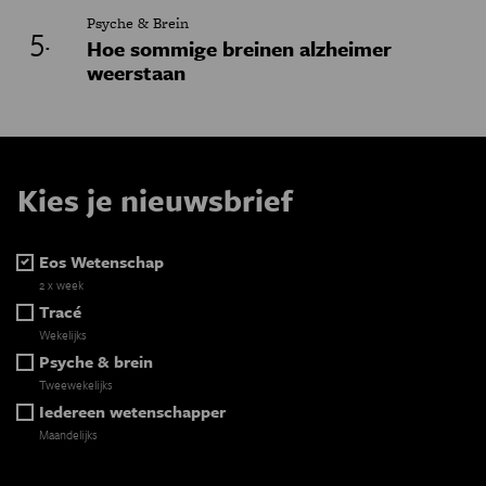
Psyche & Brein
Hoe sommige breinen alzheimer
weerstaan
Kies je nieuwsbrief
Eos Wetenschap
2 x week
Tracé
Wekelijks
Psyche & brein
Tweewekelijks
Iedereen wetenschapper
Maandelijks