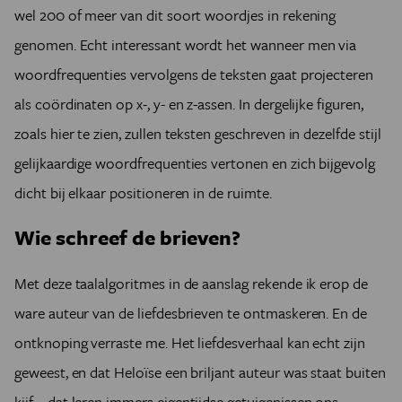
wel 200 of meer van dit soort woordjes in rekening
genomen. Echt interessant wordt het wanneer men via
woordfrequenties vervolgens de teksten gaat projecteren
als coördinaten op x-, y- en z-assen. In dergelijke figuren,
zoals hier te zien, zullen teksten geschreven in dezelfde stijl
gelijkaardige woordfrequenties vertonen en zich bijgevolg
dicht bij elkaar positioneren in de ruimte.
Wie schreef de brieven?
Met deze taalalgoritmes in de aanslag rekende ik erop de
ware auteur van de liefdesbrieven te ontmaskeren. En de
ontknoping verraste me. Het liefdesverhaal kan echt zijn
geweest, en dat Heloïse een briljant auteur was staat buiten
kijf—dat leren immers eigentijdse getuigenissen ons—,