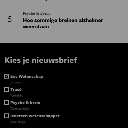
Psyche & Brein
Hoe sommige breinen alzheimer
weerstaan
Kies je nieuwsbrief
Eos Wetenschap
2 x week
Tracé
Wekelijks
Psyche & brein
Tweewekelijks
Iedereen wetenschapper
Maandelijks