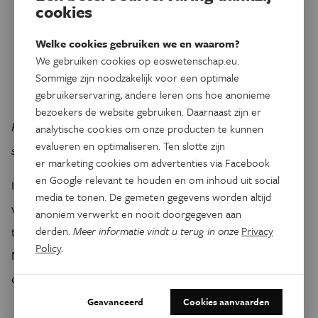
cookies
Welke cookies gebruiken we en waarom?
We gebruiken cookies op eoswetenschap.eu.
Sommige zijn noodzakelijk voor een optimale
gebruikerservaring, andere leren ons hoe anonieme
bezoekers de website gebruiken. Daarnaast zijn er
Figuur 3. De briefwisseling vertoont bovendien een sterke
analytische cookies om onze producten te kunnen
evalueren en optimaliseren. Ten slotte zijn
stilistische gelijkenis met Abélards overige werken.
er marketing cookies om advertenties via Facebook
en Google relevant te houden en om inhoud uit social
I
s het niet vergezocht een middeleeuwer ervan te
media te tonen. De gemeten gegevens worden altijd
verdenken zijn zielsverwante te vertolken, in plaats van aan
anoniem verwerkt en nooit doorgegeven aan
derden.
Meer informatie vindt u terug in onze
Privacy
te nemen dat Héloïse haar brieven gewoon zelf schreef?
Policy
.
Niet echt. Hedendaagse auteurs doen wat Abélard al deed,
en wanneer ze dat doen noemen wij het fictie.
Geavanceerd
Cookies aanvaarden