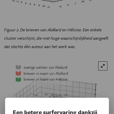
Figuur 2. De brieven van Abélard en Héloïse. Een enkele
cluster verschijnt, die met hoge waarschijnlijkheid aangeeft
dat slechts één auteur aan het werk was.
Een betere surfervaring dankzij