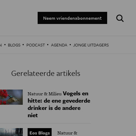
Zoeken:
Neem vriendenabonnement
·
·
·
·
N
BLOGS
PODCAST
AGENDA
JONGE UITDAGERS
Gerelateerde artikels
Vogels en
Natuur & Milieu
hitte: de ene gevederde
drinker is de andere
niet
Eos Blogs
Natuur &