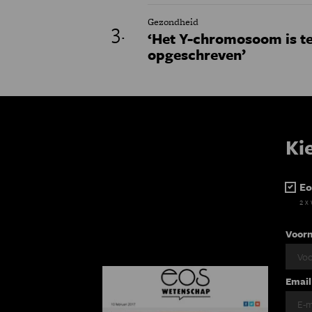
Gezondheid
‘Het Y-chromosoom is t
opgeschreven’
Ki
Eo
2 x
Voor
Email