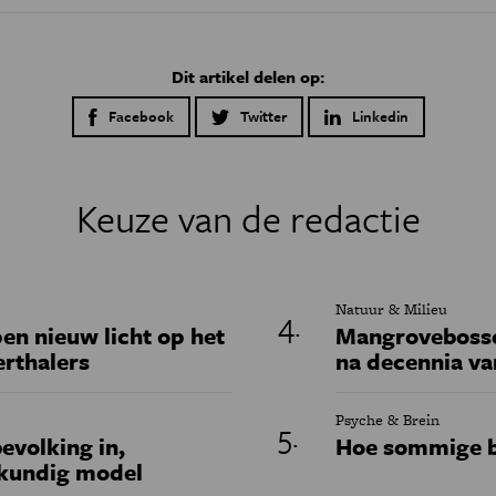
Dit artikel delen op:
Facebook
Twitter
Linkedin
Keuze van de redactie
Natuur & Milieu
en nieuw licht op het
Mangrovebossen
erthalers
na decennia va
Psyche & Brein
evolking in,
Hoe sommige b
skundig model