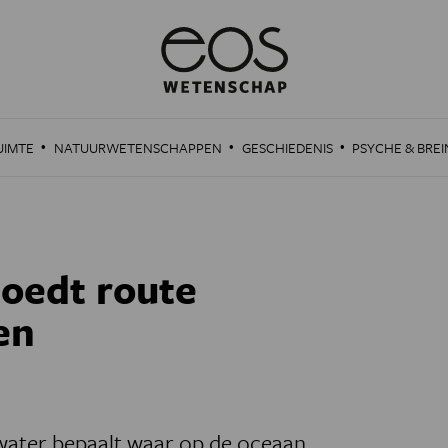
·
·
·
UIMTE
NATUURWETENSCHAPPEN
GESCHIEDENIS
PSYCHE & BREI
oedt route
en
 water bepaalt waar op de oceaan