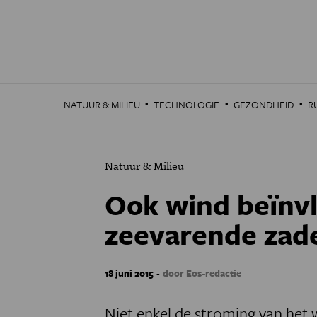
Overslaan
en
naar
de
inhoud
gaan
·
·
·
NATUUR & MILIEU
TECHNOLOGIE
GEZONDHEID
R
Natuur & Milieu
Ook wind beïnvl
zeevarende zad
-
18 juni 2015
door Eos-redactie
Niet enkel de stroming van het