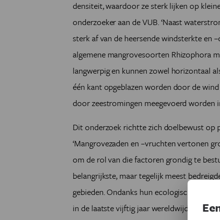
densiteit, waardoor ze sterk lijken op klein
onderzoeker aan de VUB. ‘Naast waterstr
sterk af van de heersende windsterkte en –c
algemene mangrovesoorten Rhizophora muc
langwerpig en kunnen zowel horizontaal al
één kant opgeblazen worden door de wind e
door zeestromingen meegevoerd worden in 
Dit onderzoek richtte zich doelbewust op 
‘Mangrovezaden en –vruchten vertonen grote
om de rol van die factoren grondig te bes
belangrijkste, maar tegelijk meest bedreig
gebieden. Ondanks hun ecologische en s
Een
in de laatste vijftig jaar wereldwijd al mee