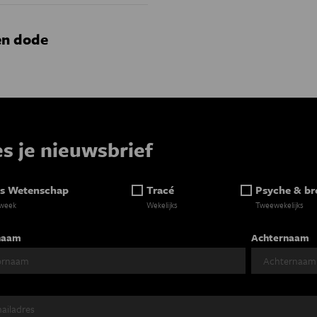
en dode
es je nieuwsbrief
s Wetenschap
Tracé
Psyche & br
 week
Wekelijks
Tweewekelijks
naam
Achternaam