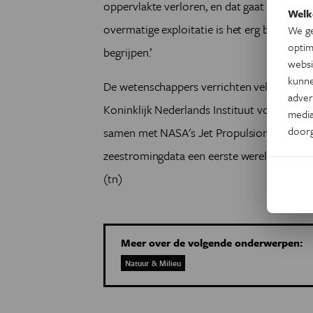
oppervlakte verloren, en dat gaat nog door
Welk
overmatige exploitatie is het erg belangri
We ge
optim
begrijpen.’
websi
kunne
De wetenschappers verrichten veldwerk in
adver
Koninklijk Nederlands Instituut voor Zee
media
door
samen met NASA's Jet Propulsion Laborat
zeestromingdata een eerste werelddekken
(tn)
Meer over de volgende onderwerpen:
Natuur & Milieu