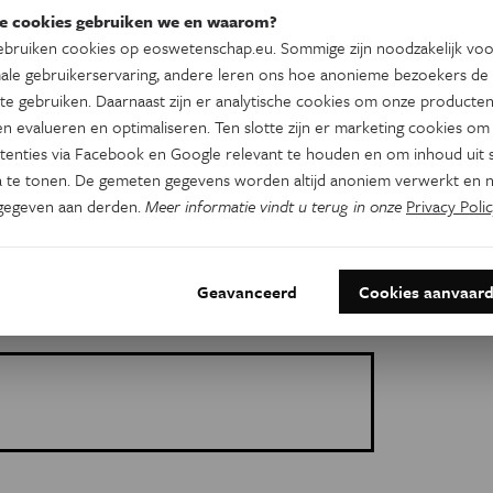
. In die context van habitatfragmentatie en
e cookies gebruiken we en waarom?
jk om verspreidings- en vestigingsmechanismen te
bruiken cookies op eoswetenschap.eu. Sommige zijn noodzakelijk vo
ale gebruikerservaring, andere leren ons hoe anonieme bezoekers de
te gebruiken. Daarnaast zijn er analytische cookies om onze producten
n evalueren en optimaliseren. Ten slotte zijn er marketing cookies om
 Kenia en stroomgootexperimenten aan het
tenties via Facebook en Google relevant te houden en om inhoud uit s
onderzoek (NIOZ). Van der Stocken werkt ook
 te tonen. De gemeten gegevens worden altijd anoniem verwerkt en n
gegeven aan derden.
Meer informatie vindt u terug in onze
Privacy Polic
ory, om met behulp van hun wind- en
d verspreidingsmodel voor mangroven te maken.
Geavanceerd
Cookies aanvaar