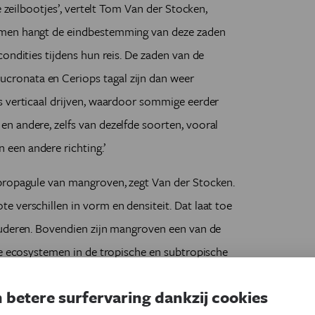
e zeilbootjes’, vertelt Tom Van der Stocken,
omen hangt de eindbestemming van deze zaden
ondities tijdens hun reis. De zaden van de
ronata en Ceriops tagal zijn dan weer
s verticaal drijven, waardoor sommige eerder
n andere, zelfs van dezelfde soorten, vooral
een andere richting.’
propagule van mangroven, zegt Van der Stocken.
 verschillen in vorm en densiteit. Dat laat toe
tuderen. Bovendien zijn mangroven een van de
de ecosystemen in de tropische en subtropische
ocio-economische waarde zijn mangrovewouden
 betere surfervaring dankzij cookies
r dan veertig procent van hun oorspronkelijke