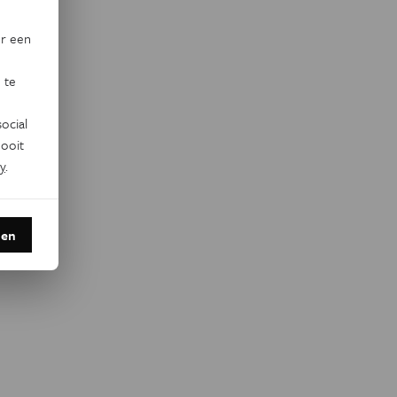
or een
 te
ocial
ooit
y
.
den