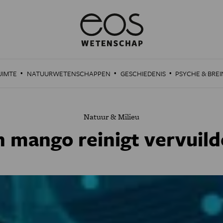
·
·
·
UIMTE
NATUURWETENSCHAPPEN
GESCHIEDENIS
PSYCHE & BREI
Natuur & Milieu
n mango reinigt vervui