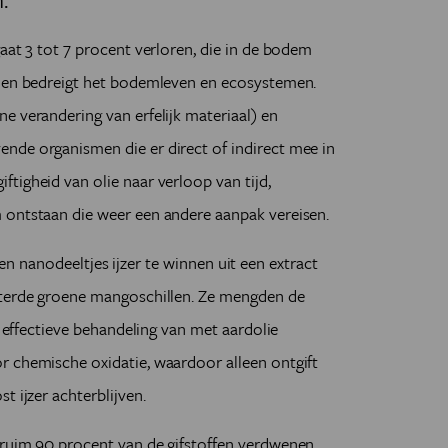
aat 3 tot 7 procent verloren, die in de bodem
h en bedreigt het bodemleven en ecosystemen.
e verandering van erfelijk materiaal) en
nde organismen die er direct of indirect mee in
tigheid van olie naar verloop van tijd,
 ontstaan die weer een andere aanpak vereisen.
en nanodeeltjes ijzer te winnen
uit een extract
lterde groene mangoschillen. Ze mengden de
n effectieve behandeling van met aardolie
r chemische oxidatie, waardoor alleen ontgift
t ijzer achterblijven.
 ruim 90 procent van de gifstoffen verdwenen.