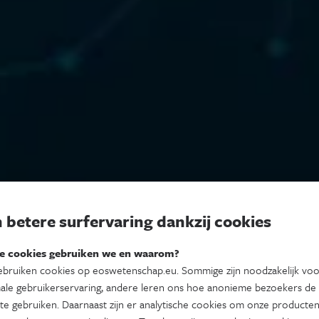
 betere surfervaring dankzij cookies
e cookies gebruiken we en waarom?
bruiken cookies op eoswetenschap.eu. Sommige zijn noodzakelijk vo
ale gebruikerservaring, andere leren ons hoe anonieme bezoekers de
te gebruiken. Daarnaast zijn er analytische cookies om onze producten