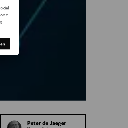
ocial
ooit
y
.
den
Peter de Jaeger