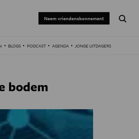
Zoeken:
Neem vriendenabonnement
·
·
·
·
N
BLOGS
PODCAST
AGENDA
JONGE UITDAGERS
lde bodem