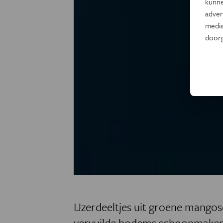
kunne
adver
media
door
IJzerdeeltjes uit groene mangos
vervuilde bodems schoonmaken