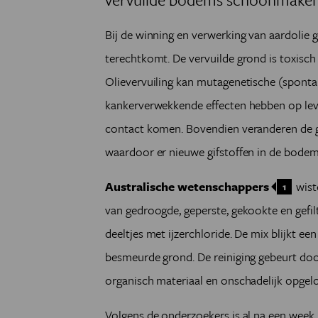
Bij de winning en verwerking van aardolie g
terechtkomt. De vervuilde grond is toxisc
Olievervuiling kan mutagenetische (spontan
kankerverwekkende effecten hebben op leve
contact komen. Bovendien veranderen de gif
waardoor er nieuwe gifstoffen in de bodem
Australische wetenschappers
wist
1
van gedroogde, geperste, gekookte en gefi
deeltjes met ijzerchloride. De mix blijkt ee
besmeurde grond. De reiniging gebeurt doo
organisch materiaal en onschadelijk opgelos
Volgens de onderzoekers is al na een week