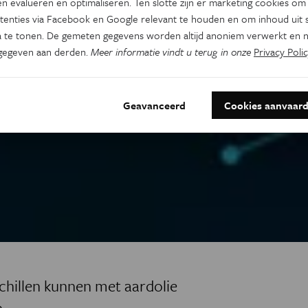
n evalueren en optimaliseren. Ten slotte zijn er marketing cookies om
tenties via Facebook en Google relevant te houden en om inhoud uit s
 te tonen. De gemeten gegevens worden altijd anoniem verwerkt en n
gegeven aan derden.
Meer informatie vindt u terug in onze
Privacy Polic
Geavanceerd
Cookies aanvaar
chillen kunnen met aardolie
.