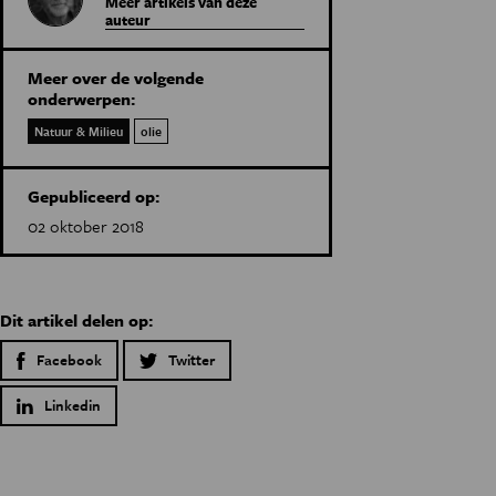
Meer artikels van deze
auteur
Meer over de volgende
onderwerpen:
Natuur & Milieu
olie
Gepubliceerd op:
02 oktober 2018
Dit artikel delen op:
Facebook
Twitter
Linkedin