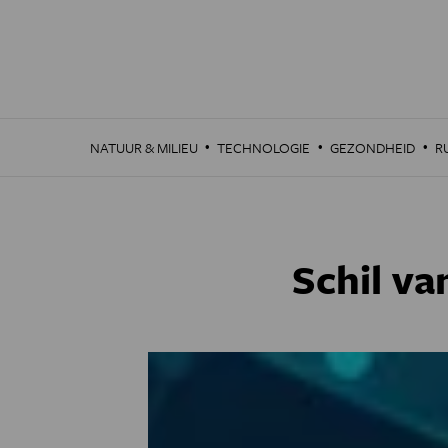
Overslaan
en
naar
de
inhoud
gaan
·
·
·
NATUUR & MILIEU
TECHNOLOGIE
GEZONDHEID
R
Schil va