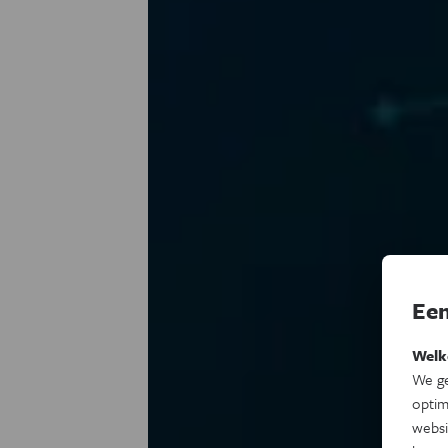
Een
Welk
We ge
optim
websi