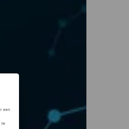
or een
 te