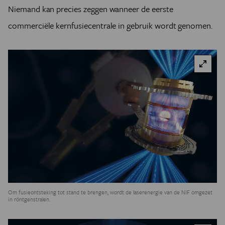
Niemand kan precies zeggen wanneer de eerste
commerciële kernfusiecentrale in gebruik wordt genomen.
Om fusieontsteking tot stand te brengen, wordt de laserenergie van de NIF omgezet
in röntgenstralen.