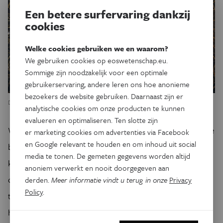
Een betere surfervaring dankzij
cookies
Welke cookies gebruiken we en waarom?
We gebruiken cookies op eoswetenschap.eu.
Sommige zijn noodzakelijk voor een optimale
gebruikerservaring, andere leren ons hoe anonieme
bezoekers de website gebruiken. Daarnaast zijn er
De experimentele fusiereactor ITER zal op zijn vroegst in 2030 klaar zijn.
analytische cookies om onze producten te kunnen
evalueren en optimaliseren. Ten slotte zijn
Wetenschappers gebruiken de ervaringen met ITER voor de
er marketing cookies om advertenties via Facebook
en Google relevant te houden en om inhoud uit social
bouw van een demonstratiemodel voor een echte
media te tonen. De gemeten gegevens worden altijd
kernfusiecentrale met een tokamak die nog groter is dan
anoniem verwerkt en nooit doorgegeven aan
die van ITER. Die zal ongeveer vijfentwintig keer meer
derden.
Meer informatie vindt u terug in onze
Privacy
Policy
.
thermische energie moeten leveren dan erin gaat: vijftig tot
honderd megawatt input voor een productie van