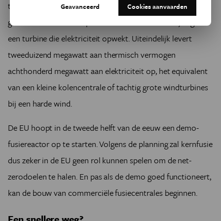
tweeduizend megawatt. De opgewekte hitte wordt dan
Geavanceerd
Cookies aanvaarden
gebruikt om stoom te produceren voor de aandrijving van
een turbine die elektriciteit opwekt. Uiteindelijk levert
tweeduizend megawatt aan thermisch vermogen
achthonderd megawatt aan elektriciteit op, het equivalent
van een kleine kolencentrale of tachtig grote windturbines
bij een harde wind.
De EU hoopt in de tweede helft van de eeuw een demo-
fusiereactor op te starten. Volgens de planning zal kernfusie
dus zeker in de EU geen rol kunnen spelen om de net-
zerodoelen te halen. En pas als de demo goed functioneert,
kan de bouw van commerciële fusiecentrales beginnen.
Een snellere weg?