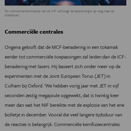
De voorversterkermodule van de NIF verhoogt de laserenergie op weg naar de
doelkamer.
Commerciële centrales
Ongena gelooft dat de MCF-benadering in een tokamak
eerder tot commerciële toepassingen zal leiden dan de ICF-
benadering met lasers. Hij baseert zich onder meer op de
experimenten met de Joint European Torus (JET) in
Culham bij Oxford. ‘We hebben vorig jaar met JET in vijf
seconden zestig megajoule opgewekt, dat is twintig keer
meer dan wat het NIF bereikte met de explosie van het ene
bolletje in december. Vooral die veel langere tijdsduur van
de reacties is belangrijk. Commerciële kernfusiecentrales