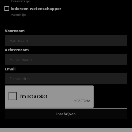
Tweewekelijks
Iedereen wetenschapper
Maandelijks
Voornaam
Achternaam
Email