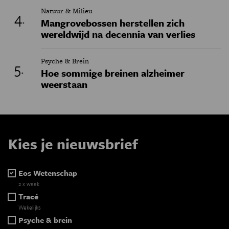
Natuur & Milieu
Mangrovebossen herstellen zich
wereldwijd na decennia van verlies
Psyche & Brein
Hoe sommige breinen alzheimer
weerstaan
Kies je nieuwsbrief
Eos Wetenschap
2 x week
Tracé
Wekelijks
Psyche & brein