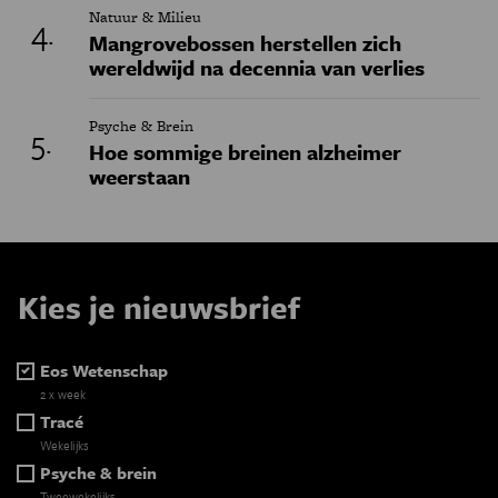
Natuur & Milieu
Mangrovebossen herstellen zich
wereldwijd na decennia van verlies
Psyche & Brein
Hoe sommige breinen alzheimer
weerstaan
Kies je nieuwsbrief
Eos Wetenschap
2 x week
Tracé
Wekelijks
Psyche & brein
Tweewekelijks