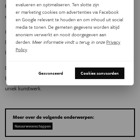
evalueren en optimaliseren. Ten slotte zijn
hoogleraar was te gast op ons
Grijze Cellen-debat
over
er marketing cookies om advertenties via Facebook
muziek en het brein.
en Google relevant te houden en om inhoud uit social
media te tonen. De gemeten gegevens worden altijd
In het begin van mijn carrière lag de focus op het auditieve,
anoniem verwerkt en nooit doorgegeven aan
later heb ik ingezien dat een uitbreiding met het aspect
derden.
Meer informatie vindt u terug in onze
Privacy
Policy
.
lijfelijkheid, de toestand van het lichaam, noodzakelijk was
De prijsuitreiking vindt plaats op 30 november 2015 in
Geavanceerd
Cookies aanvaarden
Brussel. Naast de geldprijs ontvangen de laureaten een
uniek kunstwerk.
Meer over de volgende onderwerpen:
Natuurwetenschappen