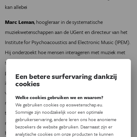
kan allebei
Marc Leman
, hoogleraar in de systematische
muziekwetenschappen aan de UGent en directeur van het
Institute for Psychoacoustics and Electronic Music (IPEM).
Hij onderzoekt hoe mensen interageren met muziek met
speciale aandacht voor de cognitieve en motiverende
processen die aanleiding geven tot zingeving en
Een betere surfervaring dankzij
cookies
zelfontplooiing. Zijn onderzoek leidde tot de ontwikkeling
van een nieuw theoretisch en methodologisch kader voor
Welke cookies gebruiken we en waarom?
muziekonderzoek: embodied music cognition dat zijn
We gebruiken cookies op eoswetenschap.eu.
Sommige zijn noodzakelijk voor een optimale
toepassing kent in muziek, sport, revalidatie en interactieve
gebruikerservaring, andere leren ons hoe anonieme
multimedia. In Eos verscheen in 2013 al een reportage over
bezoekers de website gebruiken. Daarnaast zijn er
het muzieklab van Marc Leman (
lees het hier
) en de
analytische cookies om onze producten te kunnen