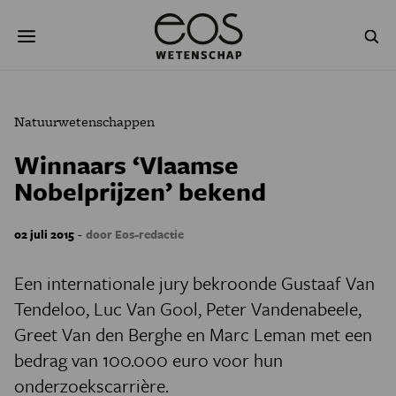
Overslaan
Zoeken
en
naar
de
inhoud
gaan
NATUUR & MILIEU
TECHNOLOGIE
Natuurwetenschappen
GEZONDHEID
RUIMTE
Winnaars ‘Vlaamse
Nobelprijzen’ bekend
NATUURWETENSCHAPPEN
GESCHIEDENIS
PSYCHE & BREIN
BLOGS
-
02 juli 2015
door Eos-redactie
PODCAST
AGENDA
Een internationale jury bekroonde Gustaaf Van
Tendeloo, Luc Van Gool, Peter Vandenabeele,
JONGE UITDAGERS
Greet Van den Berghe en Marc Leman met een
bedrag van 100.000 euro voor hun
onderzoekscarrière.