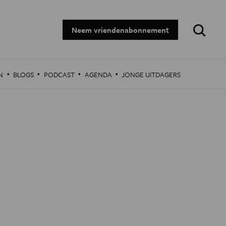
Zoeken:
Neem vriendenabonnement
·
·
·
·
N
BLOGS
PODCAST
AGENDA
JONGE UITDAGERS