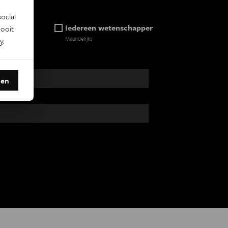
ocial
ein
Iedereen wetenschapper
ooit
Maandelijks
y
.
den