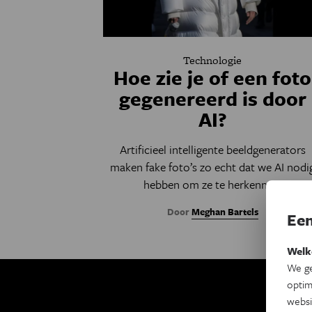
Technologie
Hoe zie je of een foto
gegenereerd is door
AI?
Artificieel intelligente beeldgenerators
maken fake foto’s zo echt dat we AI nodi
hebben om ze te herkennen.
Door
Meghan Bartels
Een
Welk
We ge
optim
websi
Ki