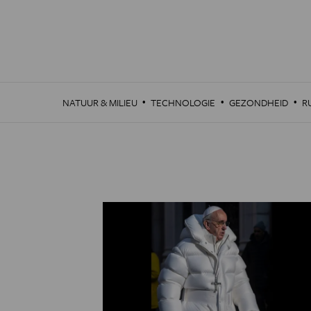
Overslaan
en
naar
de
inhoud
gaan
·
·
·
NATUUR & MILIEU
TECHNOLOGIE
GEZONDHEID
R