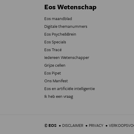
Eos Wetenschap
Eos maandblad
Digitale themanummers
Eos Psyche&Brein
Eos Specials
Eos Tracé
Iedereen Wetenschapper
Grijze cellen
Eos Pipet
Ons Manifest
Eos en artificiële intelligentie
Ik heb een vraag
© EOS
DISCLAIMER
PRIVACY
VERKOOPSV