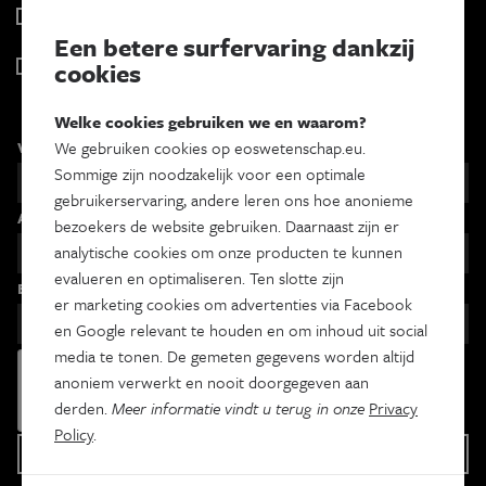
Psyche & brein
Tweewekelijks
Een betere surfervaring dankzij
Iedereen wetenschapper
cookies
Maandelijks
Welke cookies gebruiken we en waarom?
Voornaam
We gebruiken cookies op eoswetenschap.eu.
Sommige zijn noodzakelijk voor een optimale
gebruikerservaring, andere leren ons hoe anonieme
Achternaam
bezoekers de website gebruiken. Daarnaast zijn er
analytische cookies om onze producten te kunnen
evalueren en optimaliseren. Ten slotte zijn
Email
er marketing cookies om advertenties via Facebook
en Google relevant te houden en om inhoud uit social
media te tonen. De gemeten gegevens worden altijd
anoniem verwerkt en nooit doorgegeven aan
derden.
Meer informatie vindt u terug in onze
Privacy
Policy
.