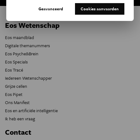
Geavanceerd
Cookies aanvaarden
Eos Wetenschap
Eos maandblad
Digitale themanummers
Eos Psyche&Brein
Eos Specials
Eos Tracé
Iedereen Wetenschapper
Grijze cellen
Eos Pipet
Ons Manifest
Eos en artificiële intelligentie
Ik heb een vraag
Contact