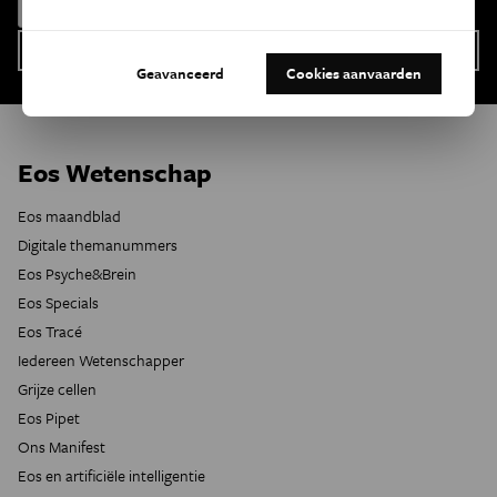
Geavanceerd
Cookies aanvaarden
Eos Wetenschap
Eos maandblad
Digitale themanummers
Eos Psyche&Brein
Eos Specials
Eos Tracé
Iedereen Wetenschapper
Grijze cellen
Eos Pipet
Ons Manifest
Eos en artificiële intelligentie