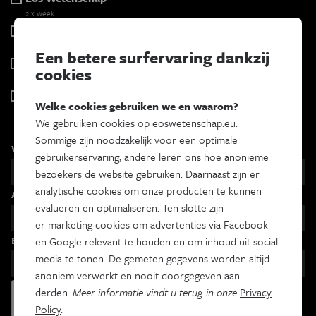
2 x week
Tracé
Wekelijks
Een betere surfervaring dankzij
Psyche & brein
cookies
Tweewekelijks
Iedereen wetenschapper
Welke cookies gebruiken we en waarom?
Maandelijks
We gebruiken cookies op eoswetenschap.eu.
Sommige zijn noodzakelijk voor een optimale
Voornaam
gebruikerservaring, andere leren ons hoe anonieme
bezoekers de website gebruiken. Daarnaast zijn er
analytische cookies om onze producten te kunnen
Achternaam
evalueren en optimaliseren. Ten slotte zijn
er marketing cookies om advertenties via Facebook
Email
en Google relevant te houden en om inhoud uit social
media te tonen. De gemeten gegevens worden altijd
anoniem verwerkt en nooit doorgegeven aan
derden.
Meer informatie vindt u terug in onze
Privacy
Policy
.