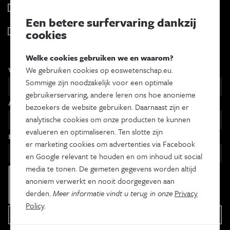
Psyche & brein
Tweewekelijks
Een betere surfervaring dankzij
Iedereen wetenschapper
cookies
Maandelijks
Welke cookies gebruiken we en waarom?
Voornaam
We gebruiken cookies op eoswetenschap.eu.
Sommige zijn noodzakelijk voor een optimale
gebruikerservaring, andere leren ons hoe anonieme
Achternaam
bezoekers de website gebruiken. Daarnaast zijn er
analytische cookies om onze producten te kunnen
evalueren en optimaliseren. Ten slotte zijn
Email
er marketing cookies om advertenties via Facebook
en Google relevant te houden en om inhoud uit social
media te tonen. De gemeten gegevens worden altijd
anoniem verwerkt en nooit doorgegeven aan
derden.
Meer informatie vindt u terug in onze
Privacy
Policy
.