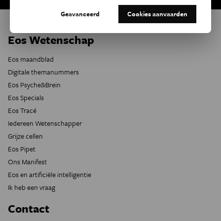
Geavanceerd
Cookies aanvaarden
Eos Wetenschap
Eos maandblad
Digitale themanummers
Eos Psyche&Brein
Eos Specials
Eos Tracé
Iedereen Wetenschapper
Grijze cellen
Eos Pipet
Ons Manifest
Eos en artificiële intelligentie
Ik heb een vraag
Contact