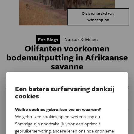
Dit is een artikel van:
wtnschp.be
Natuur & Milieu
Eos Blogs
Olifanten voorkomen
bodemuitputting in Afrikaanse
savanne
Biologe Judith Sitters brengt haar veldwerk in de
Afrikaanse Savanne in beeld. Ze vertelt over de helse herrie
Een betere surfervaring dankzij
die de klipdassen konden maken ’s nachts, tot de olifanten
cookies
die graag een potje mee wilden voetballen. Oh, en de
luipaard die blijkbaar vaak genoeg op haar hardlooprondje
Welke cookies gebruiken we en waarom?
passeerde…
We gebruiken cookies op eoswetenschap.eu.
Sommige zijn noodzakelijk voor een optimale
Door
Judith Sitters
gebruikerservaring, andere leren ons hoe anonieme