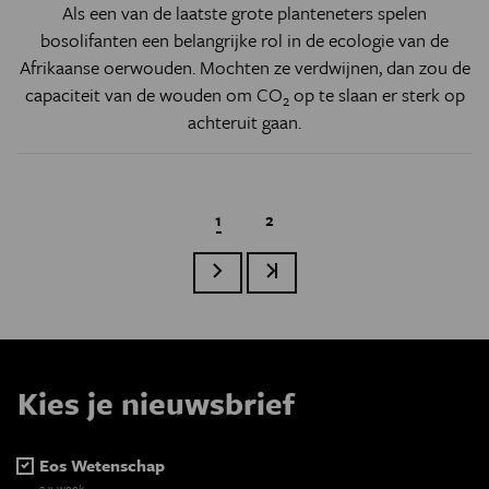
Als een van de laatste grote planteneters spelen
bosolifanten een belangrijke rol in de ecologie van de
Afrikaanse oerwouden. Mochten ze verdwijnen, dan zou de
capaciteit van de wouden om CO
op te slaan er sterk op
2
achteruit gaan.
Huidige pagina
1
Page
2
Volgende pagina
Laatste pagina
Paginatie
Kies je nieuwsbrief
Eos Wetenschap
2 x week