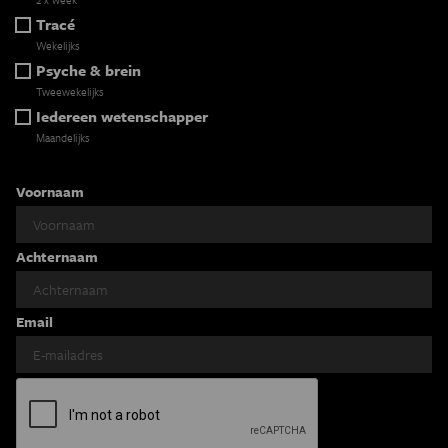
Tracé
Wekelijks
Psyche & brein
Tweewekelijks
Iedereen wetenschapper
Maandelijks
Voornaam
Achternaam
Email