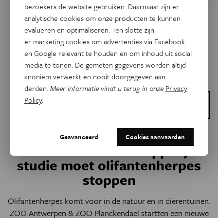
bezoekers de website gebruiken. Daarnaast zijn er
analytische cookies om onze producten te kunnen
evalueren en optimaliseren. Ten slotte zijn
er marketing cookies om advertenties via Facebook
en Google relevant te houden en om inhoud uit social
media te tonen. De gemeten gegevens worden altijd
anoniem verwerkt en nooit doorgegeven aan
derden.
Meer informatie vindt u terug in onze
Privacy
Policy
.
Dit is een artikel van:
ZOO Science
Geavanceerd
Cookies aanvaarden
Natuur & Milieu
Nieuwe wetenschappelijke
studie moet olifantenherpes
stoppen
Olifantenherpes komt voor in de natuur en in dierentuinen.
ZOO Antwerpen & ZOO Planckendael startten een nieuwe