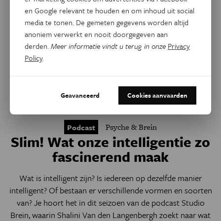
en Google relevant te houden en om inhoud uit social
media te tonen. De gemeten gegevens worden altijd
anoniem verwerkt en nooit doorgegeven aan
derden.
Meer informatie vindt u terug in onze
Privacy
Policy
.
Geavanceerd
Cookies aanvaarden
Psyche & Brein
Podcast
Slim! Wat onze intelligentie zo
fascinerend maak
Wat is intelligent zijn? Is iedereen op dezelfde manier
intelligent? Of bestaan er verschillende vormen en soorten
van? Je hoort het in dit seizoen van de podcast Studio
Brein, waarin Shalini Van den Langenbergh zoekt naar wat