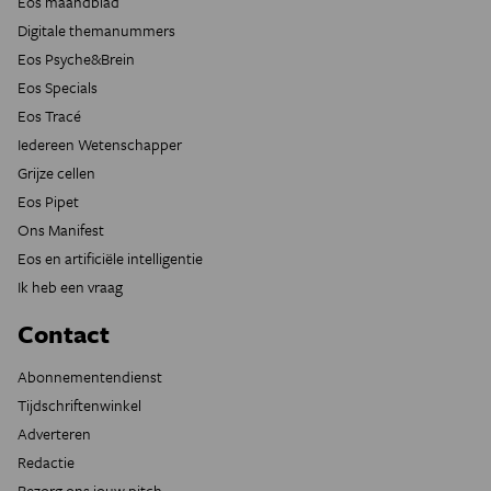
Eos maandblad
Digitale themanummers
Eos Psyche&Brein
Eos Specials
Eos Tracé
Iedereen Wetenschapper
Grijze cellen
Eos Pipet
Ons Manifest
Eos en artificiële intelligentie
Ik heb een vraag
Contact
Abonnementendienst
Tijdschriftenwinkel
Adverteren
Redactie
Bezorg ons jouw pitch