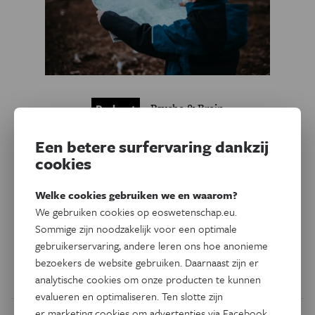
Psyche & Brein
Podcast
Later word ik een genie. Word
Een betere surfervaring dankzij
je slim geboren?
cookies
Waar zit intelligentie in je brein? En is het een kwestie van
Welke cookies gebruiken we en waarom?
geluk, hard werk of een goede omgeving? Je hoort het van
We gebruiken cookies op eoswetenschap.eu.
neurowetenschappers Boris Konrad en Tom Verguts,
Sommige zijn noodzakelijk voor een optimale
hoogleraar schoolpsychologie Karine Verschueren en
gebruikerservaring, andere leren ons hoe anonieme
klinisch geneticus Hilde Van Esch.
bezoekers de website gebruiken. Daarnaast zijn er
Door
Breinwijzer vzw
analytische cookies om onze producten te kunnen
evalueren en optimaliseren. Ten slotte zijn
er marketing cookies om advertenties via Facebook