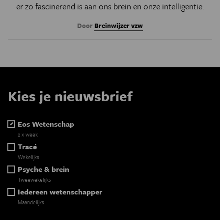
er zo fascinerend is aan ons brein en onze intelligentie.
Door
Breinwijzer vzw
Kies je nieuwsbrief
Eos Wetenschap
2 x week
Tracé
Wekelijks
Psyche & brein
Tweewekelijks
Iedereen wetenschapper
Maandelijks