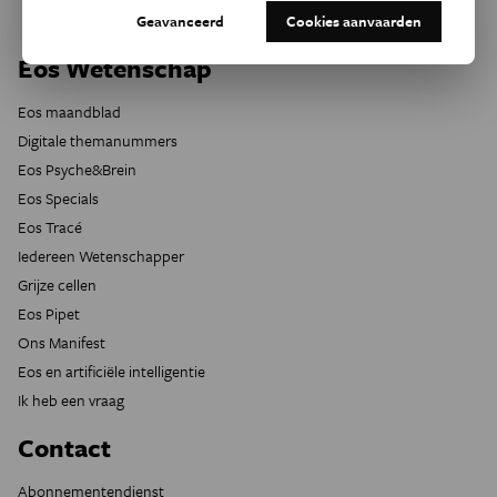
Geavanceerd
Cookies aanvaarden
Eos Wetenschap
Eos maandblad
Digitale themanummers
Eos Psyche&Brein
Eos Specials
Eos Tracé
Iedereen Wetenschapper
Grijze cellen
Eos Pipet
Ons Manifest
Eos en artificiële intelligentie
Ik heb een vraag
Contact
Abonnementendienst