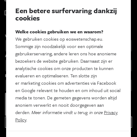
Tweewekelijks
Een betere surfervaring dankzij
Iedereen wetenschapper
cookies
Maandelijks
Welke cookies gebruiken we en waarom?
Voornaam
We gebruiken cookies op eoswetenschap.eu.
Sommige zijn noodzakelijk voor een optimale
gebruikerservaring, andere leren ons hoe anonieme
Achternaam
bezoekers de website gebruiken. Daarnaast zijn er
analytische cookies om onze producten te kunnen
Email
evalueren en optimaliseren. Ten slotte zijn
er marketing cookies om advertenties via Facebook
en Google relevant te houden en om inhoud uit social
media te tonen. De gemeten gegevens worden altijd
anoniem verwerkt en nooit doorgegeven aan
derden.
Meer informatie vindt u terug in onze
Privacy
Policy
.