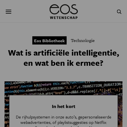
Overslaan
Zoeken
en
naar
de
inhoud
gaan
NATUUR & MILIEU
TECHNOLOGIE
Technologie
Eos Bibliotheek
GEZONDHEID
RUIMTE
Wat is artificiële intelligentie,
NATUURWETENSCHAPPEN
GESCHIEDENIS
en wat ben ik ermee?
PSYCHE & BREIN
BLOGS
PODCAST
AGENDA
JONGE UITDAGERS
In het kort
De rijhulpsystemen in onze auto’s, gepersonaliseerde
webadvertenties, of playlistsuggesties op Netflix: