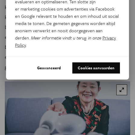
evalueren en optimaliseren. Ten slotte zijn
karakteristieken aan toe te kennen. Precies die combinatie
er marketing cookies om advertenties via Facebook
en Google relevant te houden en om inhoud uit social
kan kwetsbare mensen in gevaar brengen. Het is daarom
media te tonen. De gemeten gegevens worden altijd
belangrijk dat AI-ontwikkelaars rekening houden met
anoniem verwerkt en nooit doorgegeven aan
ethische aandachtspunten en mogelijke risico’s,
derden.
Meer informatie vindt u terug in onze
Privacy
Policy
.
bijvoorbeeld door hun systemen van ‘vangrails’ te voorzien
en ze grondig te evalueren vooraleer ze in de maatschappij
geïntroduceerd worden.
Geavanceerd
Cookies aanvaarden