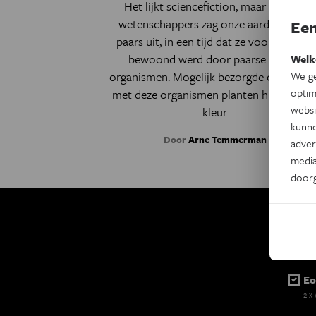
Het lijkt sciencefiction, maar volgens
wetenschappers zag onze aarde er ooit
Een
paars uit, in een tijd dat ze voornamelijk
bewoond werd door paarse micro-
Welk
organismen. Mogelijk bezorgde competiti
We ge
optim
met deze organismen planten hun groen
websi
kleur.
kunne
Door
Arne Temmerman
adver
media
door
Ki
Eo
2 x