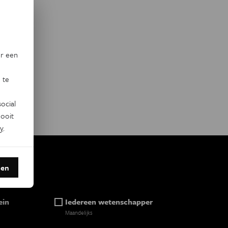
or een
 te
ocial
ooit
y
.
den
ein
Iedereen wetenschapper
Maandelijks