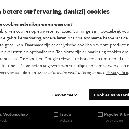
 betere surfervaring dankzij cookies
e cookies gebruiken we en waarom?
e
bruiken cookies op eoswetenschap.eu. Sommige zijn noodzakelijk vo
ale gebruikerservaring, andere leren ons hoe anonieme bezoekers de
e
te gebruiken. Daarnaast zijn er analytische cookies om onze producten
n evalueren en optimaliseren. Ten slotte zijn er marketing cookies om
tenties via Facebook en Google relevant te houden en om inhoud uit s
 te tonen. De gemeten gegevens worden altijd anoniem verwerkt en n
gegeven aan derden.
Meer informatie vindt u terug in onze
Privacy Polic
Geavanceerd
Cookies aanvaar
es je nieuwsbrief
s Wetenschap
Tracé
Psyche & br
 week
Wekelijks
Tweewekelijks