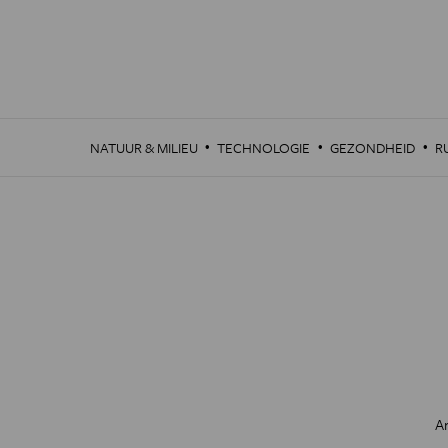
Overslaan
en
naar
de
inhoud
gaan
·
·
·
NATUUR & MILIEU
TECHNOLOGIE
GEZONDHEID
R
A