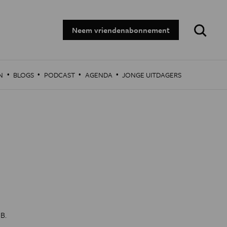
Zoeken:
Neem vriendenabonnement
·
·
·
·
N
BLOGS
PODCAST
AGENDA
JONGE UITDAGERS
B.