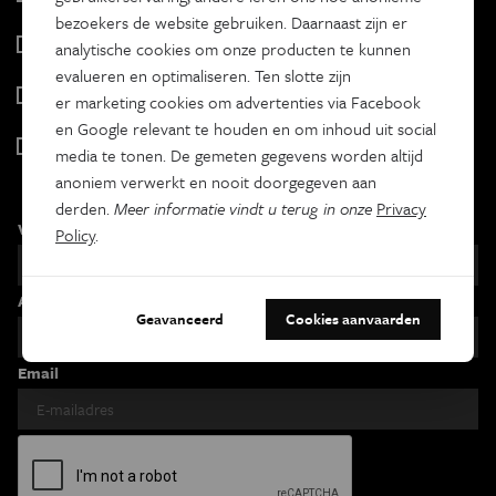
2 x week
bezoekers de website gebruiken. Daarnaast zijn er
Tracé
analytische cookies om onze producten te kunnen
Wekelijks
evalueren en optimaliseren. Ten slotte zijn
Psyche & brein
er marketing cookies om advertenties via Facebook
Tweewekelijks
en Google relevant te houden en om inhoud uit social
Iedereen wetenschapper
media te tonen. De gemeten gegevens worden altijd
Maandelijks
anoniem verwerkt en nooit doorgegeven aan
derden.
Meer informatie vindt u terug in onze
Privacy
Voornaam
Policy
.
Achternaam
Geavanceerd
Cookies aanvaarden
Email