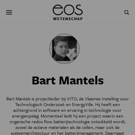
Overslaan
Zoeken
en
naar
de
inhoud
gaan
NATUUR & MILIEU
TECHNOLOGIE
GEZONDHEID
RUIMTE
NATUURWETENSCHAPPEN
GESCHIEDENIS
Bart Mantels
PSYCHE & BREIN
BLOGS
PODCAST
AGENDA
Bart Mantels is projectleider bij VITO, de Vlaamse Instelling voor
Technologisch Onderzoek en EnergyVille. Hij heeft een
JONGE UITDAGERS
achtergrond in software en ervaring in technologie voor
energieopslag. Momenteel leidt hij een project waarin een
organische redox flow batterijtechnologie ontwikkeld wordt,
zowel de actieve materialen als de cellen, maar ook de
systeemarchitectuur en het batterijmanagement. Daarnaast