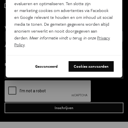
evalueren en optimaliseren. Ten slotte zijn
Iedereen wetenschapper
er marketing cookies om advertenties via Facebook
Maandelijks
en Google relevant te houden en om inhoud uit social
media te tonen. De gemeten gegevens worden altijd
Voornaam
anoniem verwerkt en nooit doorgegeven aan
derden.
Meer informatie vindt u terug in onze
Privacy
Policy
.
Achternaam
Email
Geavanceerd
Cookies aanvaarden