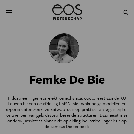
Overslaan
Zoeken
en
naar
de
inhoud
gaan
NATUUR & MILIEU
TECHNOLOGIE
GEZONDHEID
RUIMTE
NATUURWETENSCHAPPEN
GESCHIEDENIS
Femke De Bie
PSYCHE & BREIN
BLOGS
PODCAST
AGENDA
Industrieel ingenieur elektromechanica, doctoreert aan de KU
Leuven binnen de afdeling LMSD. Met wiskundige modellen en
JONGE UITDAGERS
experimenten zoekt ze antwoorden op praktische vragen bij het
ontwerpen van geluidsabsorberende structuren. Daarnaast is ze
onderwijsassistent binnen de opleiding industrieel ingenieur op
de campus Diepenbeek.