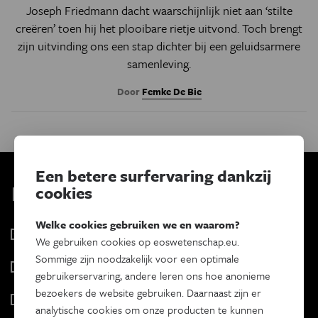
Joseph Friedmann dacht waarschijnlijk niet aan ‘stilte
creëren’ toen hij het plooibare rietje uitvond. Toch brengt
zijn uitvinding ons een stap dichter bij een geluidsarmere
samenleving.
Door
Femke De Bie
Een betere surfervaring dankzij
Kies je nieuwsbrief
cookies
Welke cookies gebruiken we en waarom?
Eos Wetenschap
We gebruiken cookies op eoswetenschap.eu.
2 x week
Sommige zijn noodzakelijk voor een optimale
Tracé
gebruikerservaring, andere leren ons hoe anonieme
Wekelijks
bezoekers de website gebruiken. Daarnaast zijn er
Psyche & brein
analytische cookies om onze producten te kunnen
Tweewekelijks