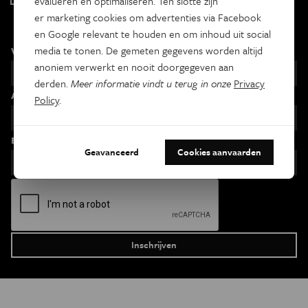
evalueren en optimaliseren. Ten slotte zijn
Maandelijks
er marketing cookies om advertenties via Facebook
en Google relevant te houden en om inhoud uit social
media te tonen. De gemeten gegevens worden altijd
Voornaam
anoniem verwerkt en nooit doorgegeven aan
derden.
Meer informatie vindt u terug in onze
Privacy
Achternaam
Policy
.
Email
Geavanceerd
Cookies aanvaarden