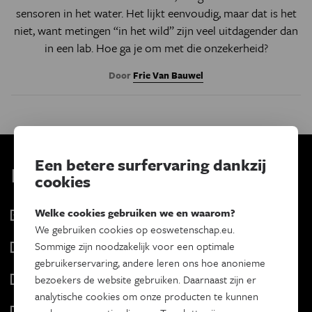
sensoren in het water. Het lijkt eenvoudig, maar dat is het
niet, want metingen “in het wild” zijn veel uitdagender dan
in een lab. Hoe ga je om met die onzekerheid?
Door
Frie Van Bauwel
Een betere surfervaring dankzij
Kies je nieuwsbrief
cookies
Welke cookies gebruiken we en waarom?
Eos Wetenschap
We gebruiken cookies op eoswetenschap.eu.
2 x week
Sommige zijn noodzakelijk voor een optimale
Tracé
gebruikerservaring, andere leren ons hoe anonieme
Wekelijks
Psyche & brein
bezoekers de website gebruiken. Daarnaast zijn er
Tweewekelijks
analytische cookies om onze producten te kunnen
Iedereen wetenschapper