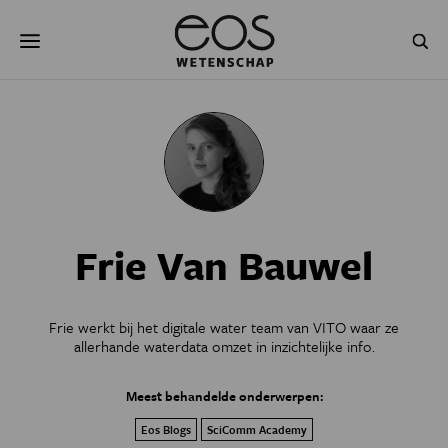
Overslaan
Zoeken
en
naar
de
inhoud
gaan
NATUUR & MILIEU
TECHNOLOGIE
GEZONDHEID
RUIMTE
NATUURWETENSCHAPPEN
GESCHIEDENIS
Frie Van Bauwel
PSYCHE & BREIN
BLOGS
PODCAST
AGENDA
Frie werkt bij het digitale water team van VITO waar ze
allerhande waterdata omzet in inzichtelijke info.
JONGE UITDAGERS
Meest behandelde onderwerpen:
Eos Blogs
SciComm Academy