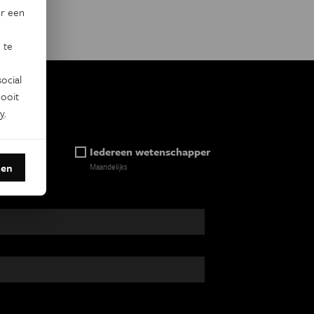
or een
 te
ocial
ooit
y
.
ein
Iedereen wetenschapper
den
Maandelijks