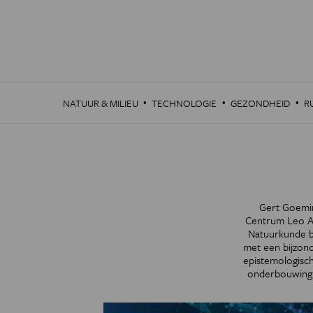
Overslaan
en
naar
de
inhoud
gaan
·
·
·
NATUUR & MILIEU
TECHNOLOGIE
GEZONDHEID
R
Gert Goemin
Centrum Leo Ap
Natuurkunde b
met een bijzond
epistemologisch
onderbouwing v