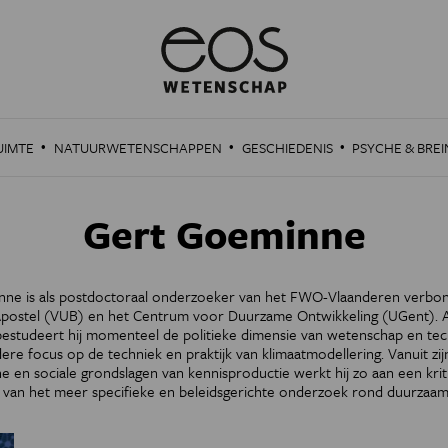
·
·
·
UIMTE
NATUURWETENSCHAPPEN
GESCHIEDENIS
PSYCHE & BREI
Gert Goeminne
ne is als postdoctoraal onderzoeker van het FWO-Vlaanderen verbo
ostel (VUB) en het Centrum voor Duurzame Ontwikkeling (UGent). A
estudeert hij momenteel de politieke dimensie van wetenschap en tech
ere focus op de techniek en praktijk van klimaatmodellering. Vanuit zijn
e en sociale grondslagen van kennisproductie werkt hij zo aan een kriti
an het meer specifieke en beleidsgerichte onderzoek rond duurzaamh