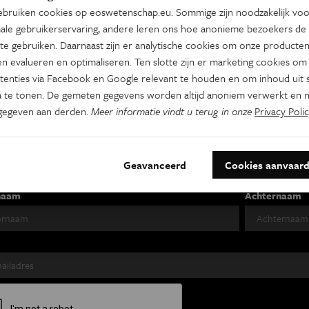
bruiken cookies op eoswetenschap.eu. Sommige zijn noodzakelijk vo
ale gebruikerservaring, andere leren ons hoe anonieme bezoekers de
te gebruiken. Daarnaast zijn er analytische cookies om onze producten
n evalueren en optimaliseren. Ten slotte zijn er marketing cookies om
tenties via Facebook en Google relevant te houden en om inhoud uit s
 te tonen. De gemeten gegevens worden altijd anoniem verwerkt en n
es je nieuwsbrief
gegeven aan derden.
Meer informatie vindt u terug in onze
Privacy Polic
s Wetenschap
Tracé
Psyche & br
Geavanceerd
Cookies aanvaar
 week
Wekelijks
Tweewekelijks
naam
Achternaam