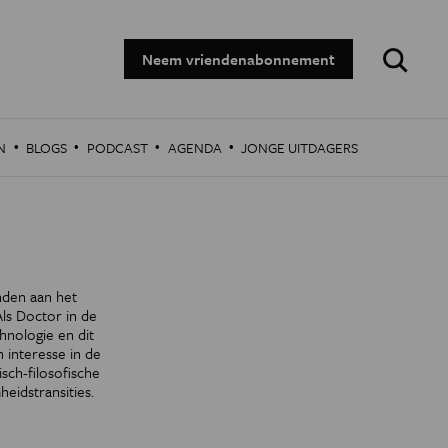
Zoeken:
Neem vriendenabonnement
·
·
·
·
N
BLOGS
PODCAST
AGENDA
JONGE UITDAGERS
nden aan het
ls Doctor in de
nologie en dit
 interesse in de
sch-filosofische
eidstransities.