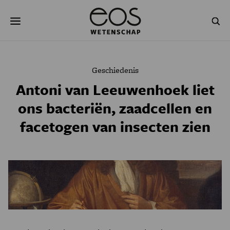
Overslaan
Zoeken
en
naar
de
inhoud
gaan
NATUUR & MILIEU
TECHNOLOGIE
Geschiedenis
GEZONDHEID
RUIMTE
Antoni van Leeuwenhoek liet
ons bacteriën, zaadcellen en
NATUURWETENSCHAPPEN
GESCHIEDENIS
facetogen van insecten zien
PSYCHE & BREIN
BLOGS
PODCAST
AGENDA
JONGE UITDAGERS