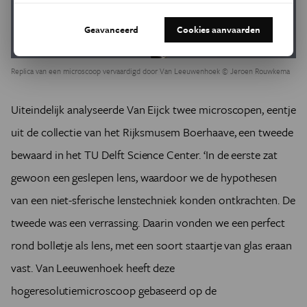
Geavanceerd
Cookies aanvaarden
Replica van een microscoop vervaardigd door Van Leeuwenhoek © Jeroen Rouwkema
Uiteindelijk analyseerde Van Eijck twee microscopen, eentje
uit de collectie van het Rijksmusem Boerhaave, een tweede
bewaard in het TU Delft Science Center. ‘In de eerste zat
gewoon een geslepen lens, waardoor we de hypothesen
van een niet-sferische lenstechniek konden ontkrachten. De
tweede was een verrassing. Daarin vonden we een perfect
rond bolletje als lens, met een soort staartje van glas eraan
vast. Van Leeuwenhoek heeft deze
hogeresolutiemicroscoop gebaseerd op de