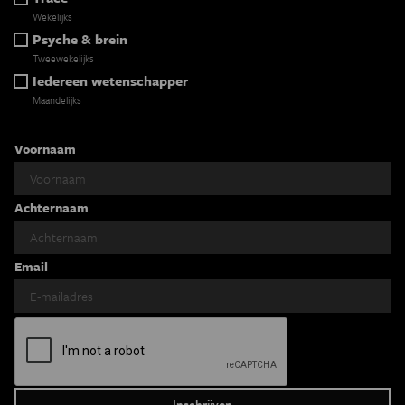
Wekelijks
Psyche & brein
Tweewekelijks
Iedereen wetenschapper
Maandelijks
Voornaam
Achternaam
Email