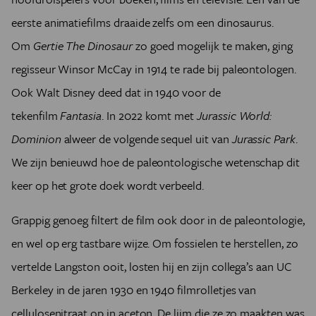
eerste animatiefilms draaide zelfs om een dinosaurus.
Om
Gertie The Dinosaur
zo goed mogelijk te maken, ging
regisseur Winsor McCay in 1914 te rade bij paleontologen.
Ook Walt Disney deed dat in 1940 voor de
tekenfilm
Fantasia
. In 2022 komt met
Jurassic World:
Dominion
alweer de volgende sequel uit van
Jurassic Park
.
We zijn benieuwd hoe de paleontologische wetenschap dit
keer op het grote doek wordt verbeeld.
Grappig genoeg filtert de film ook door in de paleontologie,
en wel op erg tastbare wijze. Om fossielen te herstellen, zo
vertelde Langston ooit, losten hij en zijn collega’s aan UC
Berkeley in de jaren 1930 en 1940 filmrolletjes van
cellulosenitraat op in aceton. De lijm die ze zo maakten was