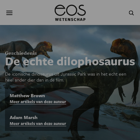
Overslaan
Zoeken
en
naar
de
inhoud
gaan
NATUUR & MILIEU
TECHNOLOGIE
GEZONDHEID
RUIMTE
Geschiedenis
De echte dilophosaurus
NATUURWETENSCHAPPEN
GESCHIEDENIS
De iconische dinosaurus uit Jurassic Park was in het echt een
heel ander dier dan in de film.
PSYCHE & BREIN
BLOGS
Matthew Brown
PODCAST
AGENDA
Meer artikels van deze auteur
JONGE UITDAGERS
Adam Marsh
Meer artikels van deze auteur