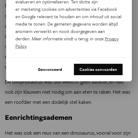
evalueren en optimaliseren. Ten slotte zijn
had robuuste randen zoals bij moderne reptielen, waar
er marketing cookies om advertenties via Facebook
sterke spieren zich aan kunnen hechten. Op eenzelfde
en Google relevant te houden en om inhoud uit social
media te tonen. De gemeten gegevens worden altijd
archeologische site in Arizona zijn bijtsporen aangetroffen
anoniem verwerkt en nooit doorgegeven aan
op het skelet van een andere dinosaurus, de plantenetende
derden.
Meer informatie vindt u terug in onze
Privacy
sarahsaurus. Die moeten zijn aangebracht door een grote
Policy
.
carnivoor, met kaken sterk genoeg om botweefsel te
doorboren.
Geavanceerd
Cookies aanvaarden
De dilophosaurus was dus wellicht geen aaseter, en had
ook zijn klauwen niet nodig om aan eten te raken. Het was
een roofdier met een dodelijk stel kaken.
Eenrichtingsademen
Het was ook een reus van een dinosaurus, vooral voor zijn