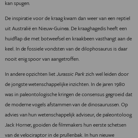
kan spugen.
De inspiratie voor de kraag kwam dan weer van een reptiel
uit Australië en Nieuw-Guinea. De kraaghagedis heeft een
huidflap die met botweefsel en kraakbeen vasthangt aan de
keel. In de fossiele vondsten van de dilophosaurus is daar
nooit enig spoor van aangetroffen.
In andere opzichten liet
Jurassic Park
zich wel leiden door
de jongste wetenschappelijke inzichten. In de jaren 1980
was in paleontologische kringen de consensus gegroeid dat
de moderne vogels afstammen van de dinosaurussen. Op
advies van hun wetenschappelijk adviseur, de paleontoloog
Jack Horner, gooiden de filmmakers hun eerste schetsen
van de velociraptor in de prullenbak. In hun nieuwe