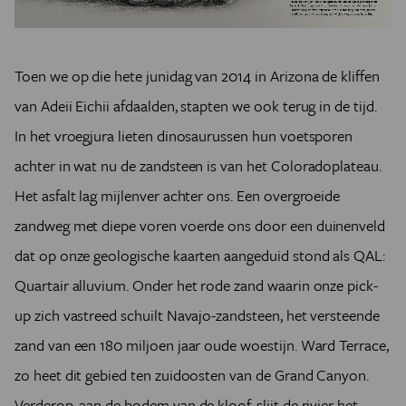
Toen we op die hete junidag van 2014 in Arizona de kliffen
van Adeii Eichii afdaalden, stapten we ook terug in de tijd.
In het vroegjura lieten dinosaurussen hun voetsporen
achter in wat nu de zandsteen is van het Coloradoplateau.
Het asfalt lag mijlenver achter ons. Een overgroeide
zandweg met diepe voren voerde ons door een duinenveld
dat op onze geologische kaarten aangeduid stond als QAL:
Quartair alluvium. Onder het rode zand waarin onze pick-
up zich vastreed schuilt Navajo-zandsteen, het versteende
zand van een 180 miljoen jaar oude woestijn. Ward Terrace,
zo heet dit gebied ten zuidoosten van de Grand Canyon.
Verderop, aan de bodem van de kloof, slijt de rivier het