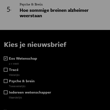
Psyche & Brein
Hoe sommige breinen alzheimer
weerstaan
Kies je nieuwsbrief
Eos Wetenschap
2 x week
Tracé
Wekelijks
Psyche & brein
Tweewekelijks
Iedereen wetenschapper
Maandelijks