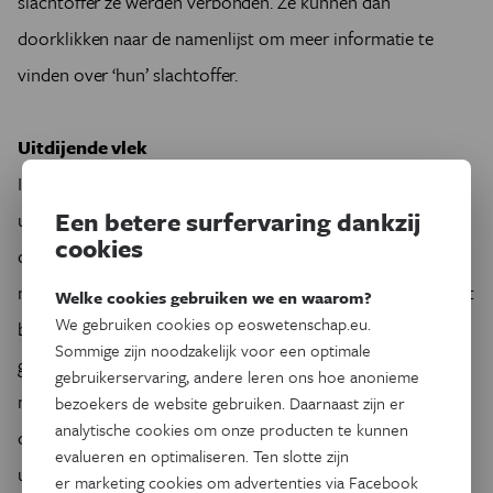
slachtoffer ze werden verbonden. Ze kunnen dan
doorklikken naar de namenlijst om meer informatie te
vinden over ‘hun’ slachtoffer.
Uitdijende vlek
In maart 2018 wil Vanmechelen al deze beeldjes samen
Een betere surfervaring dankzij
uitzetten op een strook van drie hectare in het provinciaal
cookies
domein De Palingbeek. Daar lag honderd jaar geleden het
niemandsland van de frontzone van Ieper, een van de meest
Welke cookies gebruiken we en waarom?
We gebruiken cookies op eoswetenschap.eu.
bevochten plekken van de Eerste Wereldoorlog. Hoe het
Sommige zijn noodzakelijk voor een optimale
gezamenlijke kunstwerk er precies gaat uitzien, staat nog
gebruikerservaring, andere leren ons hoe anonieme
niet helemaal vast. Maar het zal volgens Vanmechelen niet
bezoekers de website gebruiken. Daarnaast zijn er
analytische cookies om onze producten te kunnen
op een uniform leger lijken, eerder op een enorme
evalueren en optimaliseren. Ten slotte zijn
uitdijende vlek aan mensen.
er marketing cookies om advertenties via Facebook