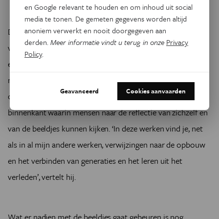
en Google relevant te houden en om inhoud uit social
media te tonen. De gemeten gegevens worden altijd
anoniem verwerkt en nooit doorgegeven aan
De beeldjes krijgen een plaats tussen twee grote werken
derden.
Meer informatie vindt u terug in onze
Privacy
van Vanmechelen: Carried by generations – een groot ei in
Policy
.
een nest van kippenpoten – en een werk dat hij nog moet
maken en dat Coming World zal heten – een groot
Geavanceerd
Cookies aanvaarden
opengebroken bronzen ei met een spiegel aan de
binnenkant waarin mensen naar de reflectie van zichzelf en
van de beeldjes kunnen kijken. ‘In deze werken vind je, net
als in al mijn andere werken, verwijzingen naar de opbouw
en het verbinden van generaties en het leren uit het
verleden’, vertelt hij.
Wat er nadien met de beeldjes gaat gebeuren is nog