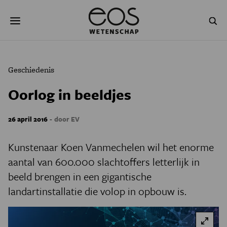
Overslaan
Zoeken
en
naar
de
inhoud
gaan
NATUUR & MILIEU
TECHNOLOGIE
Geschiedenis
GEZONDHEID
RUIMTE
Oorlog in beeldjes
NATUURWETENSCHAPPEN
GESCHIEDENIS
-
26 april 2016
door EV
PSYCHE & BREIN
BLOGS
Kunstenaar Koen Vanmechelen wil het enorme
PODCAST
AGENDA
aantal van 600.000 slachtoffers letterlijk in
beeld brengen in een gigantische
JONGE UITDAGERS
landartinstallatie die volop in opbouw is.