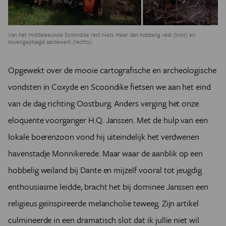
Van het middeleeuwse Scoondike rest niets meer dan hobbelig veld (links) en
bovengeploegd aardewerk (rechts).
Opgewekt over de mooie cartografische en archeologische
vondsten in Coxyde en Scoondike fietsen we aan het eind
van de dag richting Oostburg. Anders verging het onze
eloquente voorganger H.Q. Janssen. Met de hulp van een
lokale boerenzoon vond hij uiteindelijk het verdwenen
havenstadje Monnikerede. Maar waar de aanblik op een
hobbelig weiland bij Dante en mijzelf vooral tot jeugdig
enthousiasme leidde, bracht het bij dominee Janssen een
religieus geïnspireerde melancholie teweeg. Zijn artikel
culmineerde in een dramatisch slot dat ik jullie niet wil