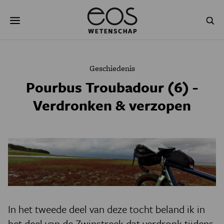
Overslaan
Zoeken
en
naar
de
inhoud
gaan
NATUUR & MILIEU
TECHNOLOGIE
Geschiedenis
GEZONDHEID
RUIMTE
Pourbus Troubadour (6) -
Verdronken & verzopen
NATUURWETENSCHAPPEN
GESCHIEDENIS
PSYCHE & BREIN
BLOGS
PODCAST
AGENDA
JONGE UITDAGERS
In het tweede deel van deze tocht beland ik in
het deel van de Zwinstreek dat verdronk tijdens