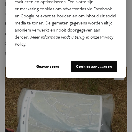
evalueren en optimaliseren. Ten slotte zijn
je voorbijflitst; niet te voet, waarbij je geen 14 dagen maar
er marketing cookies om advertenties via Facebook
2
14 weken nodig zou hebben om de meer dan 700 km
die
en Google relevant te houden en om inhoud uit social
media te tonen. De gemeten gegevens worden altijd
Pourbus’ kaart bestrijkt te verkennen; maar met de fiets,
anoniem verwerkt en nooit doorgegeven aan
waarbij zowel kaart als landschap aan een gemiddelde
derden.
Meer informatie vindt u terug in onze
Privacy
snelheid van 16km/u langzaam maar zeker hun geheimen
Policy
.
prijsgeven.
Geavanceerd
Cookies aanvaarden