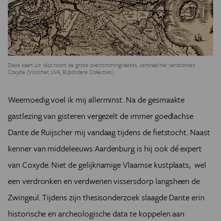
Deze kaart uit 1622 toont de grote overstromingvlaktes, centraal het verdronken
Coxyde (Visscher, UvA, Bijzondere Collecties)
Weemoedig voel ik mij allerminst. Na de gesmaakte
gastlezing van gisteren vergezelt de immer goedlachse
Dante de Ruijscher mij vandaag tijdens de fietstocht. Naast
kenner van middeleeuws Aardenburg is hij ook dé expert
van Coxyde. Niet de gelijknamige Vlaamse kustplaats, wel
een verdronken en verdwenen vissersdorp langsheen de
Zwingeul. Tijdens zijn thesisonderzoek slaagde Dante erin
historische en archeologische data te koppelen aan