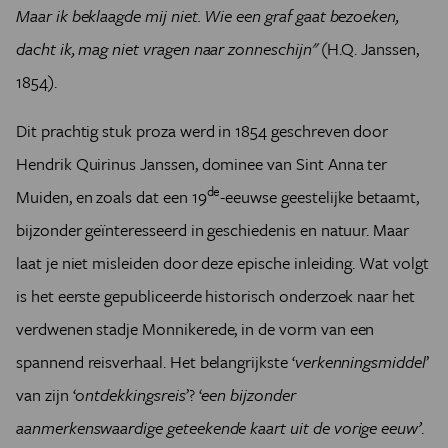
Maar ik beklaagde mij niet. Wie een graf gaat bezoeken,
dacht ik, mag niet vragen naar zonneschijn"
(H.Q. Janssen,
1854).
Dit prachtig stuk proza werd in 1854 geschreven door
Hendrik Quirinus Janssen, dominee van Sint Anna ter
de
Muiden, en zoals dat een 19
-eeuwse geestelijke betaamt,
bijzonder geïnteresseerd in geschiedenis en natuur. Maar
laat je niet misleiden door deze epische inleiding. Wat volgt
is het eerste gepubliceerde historisch onderzoek naar het
verdwenen stadje Monnikerede, in de vorm van een
spannend reisverhaal. Het belangrijkste ‘
verkenningsmiddel
’
van zijn ‘
ontdekkingsreis
’? ‘
een bijzonder
aanmerkenswaardige geteekende kaart uit de vorige eeuw’
.