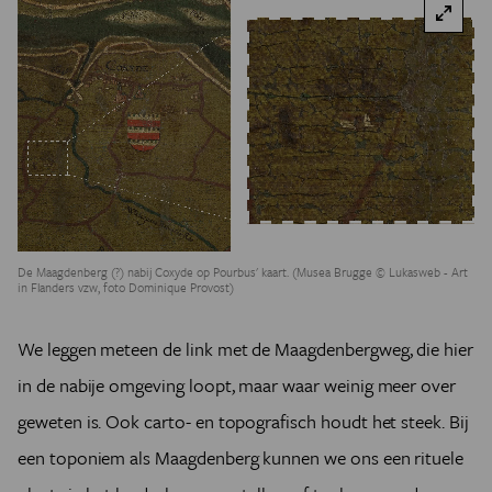
De Maagdenberg (?) nabij Coxyde op Pourbus' kaart. (Musea Brugge © Lukasweb - Art
in Flanders vzw, foto Dominique Provost)
We leggen meteen de link met de Maagdenbergweg, die hier
in de nabije omgeving loopt, maar waar weinig meer over
geweten is. Ook carto- en topografisch houdt het steek. Bij
een toponiem als Maagdenberg kunnen we ons een rituele