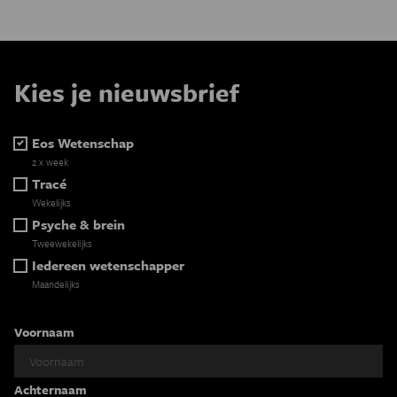
Kies je nieuwsbrief
Eos Wetenschap
2 x week
Tracé
Wekelijks
Psyche & brein
Tweewekelijks
Iedereen wetenschapper
Maandelijks
Voornaam
Achternaam