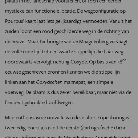
plaats in het landschap voorstellen, of toch een eerder
mystieke dan functionele locatie. De wegconfiguratie op
Pourbus’ kaart laat iets gelijkaardigs vermoeden. Vanuit het
zuiden loopt een rood geschilderde weg in de richting van
de heuvel. Maar ter hoogte van de Maagdenberg vervaagt
de volle rode lijn tot een zwarte stippellijn die haar weg
de
noordwaarts vervolgt richting Coxyde. Op basis van 16
-
eeuwse geschreven bronnen kunnen we die stippellijn
linken aan het
Coxydschen
mannepat, een simpele
voetweg. De plaats is dus zeker bereikbaar, maar niet via de
frequent gebruikte hoofdwegen.
Mijn enthousiasme omwille van deze plotse openbaring is
tweeledig. Enerzijds is dit de eerste (cartografische) bron
die ons informeert over de Maagdenberg. Anderzijds toont