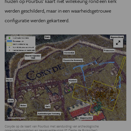
huizen op Pourbus’ kaart niet willekeurig rond een kerk
werden geschilderd, maar in een waarheidsgetrouwe
configuratie werden gekarteerd.
Coxyde op de kaart van Pourbus met aanduiding van archeologische
oppervlaktevondsten en gewasverkleuring.(© Dante de Ruijsscher)