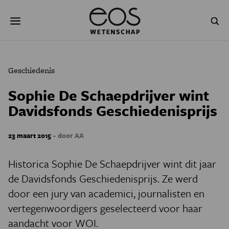
Overslaan
Zoeken
en
naar
de
inhoud
gaan
NATUUR & MILIEU
TECHNOLOGIE
Geschiedenis
GEZONDHEID
RUIMTE
Sophie De Schaepdrijver wint
Davidsfonds Geschiedenisprijs
NATUURWETENSCHAPPEN
GESCHIEDENIS
PSYCHE & BREIN
BLOGS
-
23 maart 2015
door AA
PODCAST
AGENDA
Historica Sophie De Schaepdrijver wint dit jaar
de Davidsfonds Geschiedenisprijs. Ze werd
JONGE UITDAGERS
door een jury van academici, journalisten en
vertegenwoordigers geselecteerd voor haar
aandacht voor WOI.