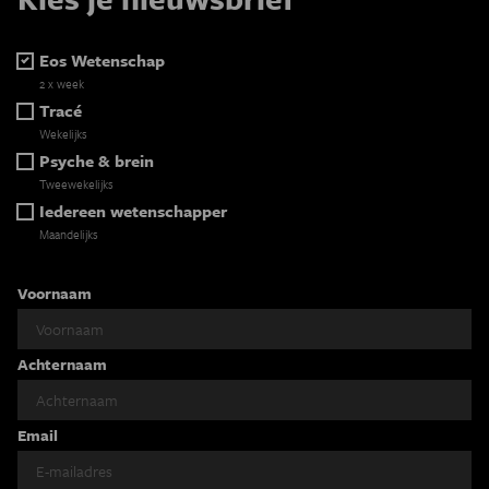
Eos Wetenschap
2 x week
Tracé
Wekelijks
Psyche & brein
Tweewekelijks
Iedereen wetenschapper
Maandelijks
Voornaam
Achternaam
Email