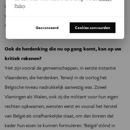
opgepakt en door de Duitsers geëxecuteerd. Zoals Petit
Policy
.
waren er nog heel wat anderen voor wie de bezetting
onaanvaardbaar was.’
Geavanceerd
Cookies aanvaarden
Ook de herdenking die nu op gang komt, kan op uw
kritiek rekenen?
‘Het zijn vooral de gemeenschappen, in eerste instantie
Vlaanderen, die herdenken. Terwijl in de oorlog het
Belgische niveau nadrukkelijk aanwezig was. Zowel
Vlamingen als Walen, ook zij die militant voor hun eigen
rechten opkwamen, wensten eerst en vooral het herstel
van België als onafhankelijke staat, om dan binnen dat
kader hun eisen te kunnen formuleren. ‘België’ stónd in