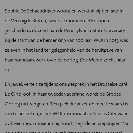
Sophie De Schaepdrijver woont en werkt al vijftien jaar in
de Verenigde Staten, waar ze momenteel Europese
geschiedenis doceert aan de Pennsylvania State University.
Bij de start van de herdenking van 100 jaar WOI in 2013 was
ze even in het land ter gelegenheid van de heruitgave van
haar standaardwerk over de oorlog.
Eos Memo
zocht haar
op.
En jawel, vertelt ze tijdens ons gesprek in het Brusselse café
Le Cirio, ook in haar tweede vaderland wordt de Groote
Oorlog niet vergeten. ‘Een plek die zeker de moeite waard is
om te bezoeken, is het WOI-memoriaal in Kansas City waar
ook een mooi museum bij hoort’, zegt de Schaepdrijver. ‘Na
de oorlog werd die plek niet lukraak uitgekozen: generaal