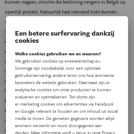
kunnen nagaan, stootte die beslissing nergens in België op
openlijk protest. Natuurlijk had niemand toen kunnen
voorzien dat de oorlog zo lang zou duren, en dat zoveel
mensen er het leven zouden bij inschieten. Maar door de
Een betere surfervaring dankzij
cookies
oorlog in zijn geheel absurd noemen, doe je ook de Belgen
die onder de bezetting leefden, tekort. De oorlog gíng wel
Welke cookies gebruiken we en waarom?
degelijk ergens over. De soldaten aan de IJzer vochten ook
We gebruiken cookies op eoswetenschap.eu.
Sommige zijn noodzakelijk voor een optimale
voor de bevrijding van het land: het waren dus geen willoze
gebruikerservaring, andere leren ons hoe anonieme
slachtoffers. En onder de bezetting waren mensen die het
bezoekers de website gebruiken. Daarnaast zijn er
analytische cookies om onze producten te kunnen
lot in eigen handen namen. Ik heb bijvoorbeeld net een
evalueren en optimaliseren. Ten slotte zijn
boek klaar over de Belgische verzetsstrijdster Gabrielle
er marketing cookies om advertenties via Facebook
Petit (1893-1916), die zich eerst bij het Rode Kruis meldt als
en Google relevant te houden en om inhoud uit social
media te tonen. De gemeten gegevens worden altijd
oorlogsvrijwilligster, en nadien als spion voor de Britse
anoniem verwerkt en nooit doorgegeven aan
inlichtingendienst gaat werken. Begin 1916 werd ze echter
derden.
Meer informatie vindt u terug in onze
Privacy