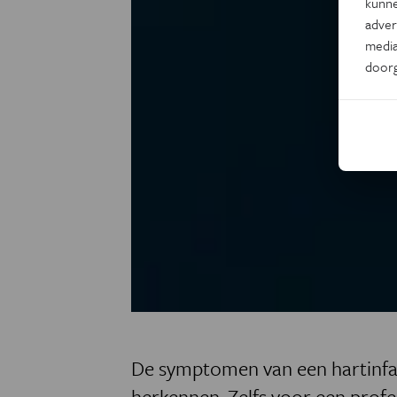
kunne
adver
media
door
De symptomen van een hartinfarct
herkennen. Zelfs voor een profe