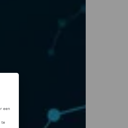
or een
 te