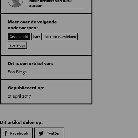
Meer artikels van deze
auteur
Meer over de volgende
onderwerpen:
Gezondheid
hart
hart- en vaatziekten
Eos Blogs
Dit is een artikel van:
Eos Blogs
Gepubliceerd op:
21 april 2017
Dit artikel delen op:
Facebook
Twitter