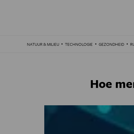
Overslaan
en
naar
de
inhoud
gaan
·
·
·
NATUUR & MILIEU
TECHNOLOGIE
GEZONDHEID
R
Hoe mer