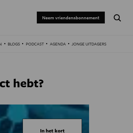
Zoeken:
Neem vriendenabonnement
·
·
·
·
N
BLOGS
PODCAST
AGENDA
JONGE UITDAGERS
ct hebt?
In het kort