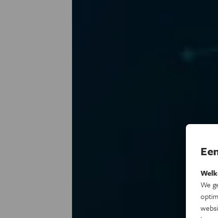
Een
Welk
We ge
optim
websi