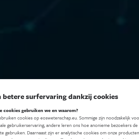
 betere surfervaring dankzij cookies
e cookies gebruiken we en waarom?
bruiken cookies op eoswetenschap.eu. Sommige zijn noodzakelijk vo
ale gebruikerservaring, andere leren ons hoe anonieme bezoekers de
te gebruiken. Daarnaast zijn er analytische cookies om onze producten