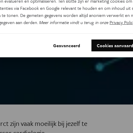
n evalueren en optimaliseren. Ten slotte zijn er marketing cookies om
tenties via Facebook en Google relevant te houden en om inhoud uit s
 te tonen. De gemeten gegevens worden altijd anoniem verwerkt en n
gegeven aan derden.
Meer informatie vindt u terug in onze
Privacy Polic
Geavanceerd
Cookies aanvaar
 zijn vaak moeilijk bij jezelf te
ssor cardiologie.