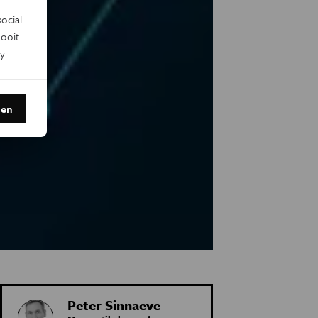
ocial
ooit
y
.
den
Peter Sinnaeve