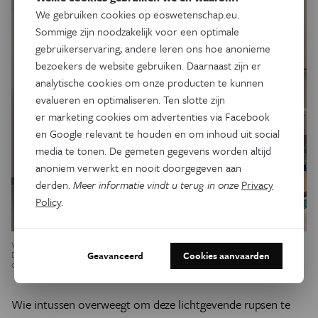
We gebruiken cookies op eoswetenschap.eu.
Sommige zijn noodzakelijk voor een optimale
gebruikerservaring, andere leren ons hoe anonieme
bezoekers de website gebruiken. Daarnaast zijn er
analytische cookies om onze producten te kunnen
evalueren en optimaliseren. Ten slotte zijn
er marketing cookies om advertenties via Facebook
en Google relevant te houden en om inhoud uit social
media te tonen. De gemeten gegevens worden altijd
anoniem verwerkt en nooit doorgegeven aan
derden.
Meer informatie vindt u terug in onze
Privacy
Policy
.
We meten de bioluminescentie in de rupsen in het zwarte toestel achterin in beeld.
De rupsen liggen in een donkere ruimte, en in de halve bol bovenaan zit een gevoelige
Geavanceerd
Cookies aanvaarden
camera. Op het scherm kunnen we het lichtgevende signaal volgen en analyseren.
Wie intussen overweegt om deze lichtgevende rupsen te