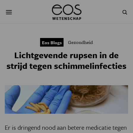
Overslaan
Zoeken
en
naar
de
inhoud
gaan
NATUUR & MILIEU
TECHNOLOGIE
Gezondheid
Eos Blogs
GEZONDHEID
RUIMTE
Lichtgevende rupsen in de
NATUURWETENSCHAPPEN
GESCHIEDENIS
strijd tegen schimmelinfecties
PSYCHE & BREIN
BLOGS
PODCAST
AGENDA
JONGE UITDAGERS
Er is dringend nood aan betere medicatie tegen