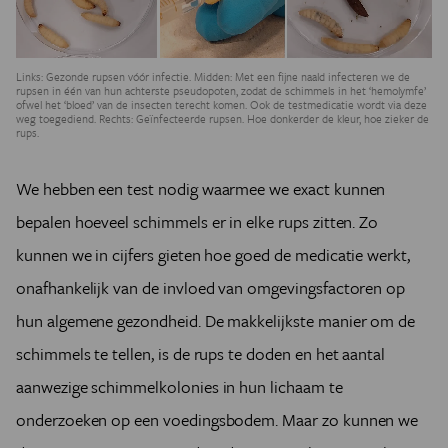
Links: Gezonde rupsen vóór infectie. Midden: Met een fijne naald infecteren we de
rupsen in één van hun achterste pseudopoten, zodat de schimmels in het ‘hemolymfe’
ofwel het ‘bloed’ van de insecten terecht komen. Ook de testmedicatie wordt via deze
weg toegediend. Rechts: Geïnfecteerde rupsen. Hoe donkerder de kleur, hoe zieker de
rups.
We hebben een test nodig waarmee we exact kunnen
bepalen hoeveel schimmels er in elke rups zitten. Zo
kunnen we in cijfers gieten hoe goed de medicatie werkt,
onafhankelijk van de invloed van omgevingsfactoren op
hun algemene gezondheid. De makkelijkste manier om de
schimmels te tellen, is de rups te doden en het aantal
aanwezige schimmelkolonies in hun lichaam te
onderzoeken op een voedingsbodem. Maar zo kunnen we