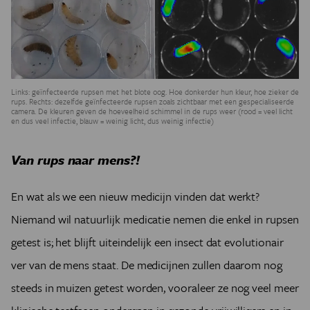
Links: geïnfecteerde rupsen met het blote oog. Hoe donkerder hun kleur, hoe zieker de
rups. Rechts: dezelfde geïnfecteerde rupsen zoals zichtbaar met een gespecialiseerde
camera. De kleuren geven de hoeveelheid schimmel in de rups weer (rood = veel licht
en dus veel infectie, blauw = weinig licht, dus weinig infectie)
Van rups naar mens?!
En wat als we een nieuw medicijn vinden dat werkt?
Niemand wil natuurlijk medicatie nemen die enkel in rupsen
getest is; het blijft uiteindelijk een insect dat evolutionair
ver van de mens staat. De medicijnen zullen daarom nog
steeds in muizen getest worden, vooraleer ze nog veel meer