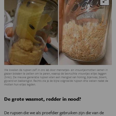
We kweken de rupsen zelf in ons lab door mannetjes- en vrouwtjesmotten samen in
glazen bokalen te zetten om te paren, waarop de bevruchte vrouwtjes eitjes leggen
(links). De nieuwe generatie rupsen eten een mengsel van honing, bijenwas, bloem,
glycerol en bakkersgist. Rechts zie je de bijna volgroeide rupsen drie weken nadat de
motten hun eitjes legden.
De grote wasmot, redder in nood?
De rupsen die we als proefdier gebruiken zijn die van de