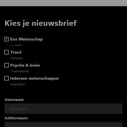
Kies je nieuwsbrief
Eos Wetenschap
2 x week
Tracé
Wekelijks
Psyche & brein
Tweewekelijks
Iedereen wetenschapper
Maandelijks
Voornaam
Achternaam