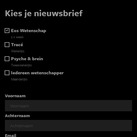
Kies je nieuwsbrief
Eos Wetenschap
2 x week
Tracé
Wekelijks
Psyche & brein
Tweewekelijks
Iedereen wetenschapper
Maandelijks
Voornaam
Achternaam
Email