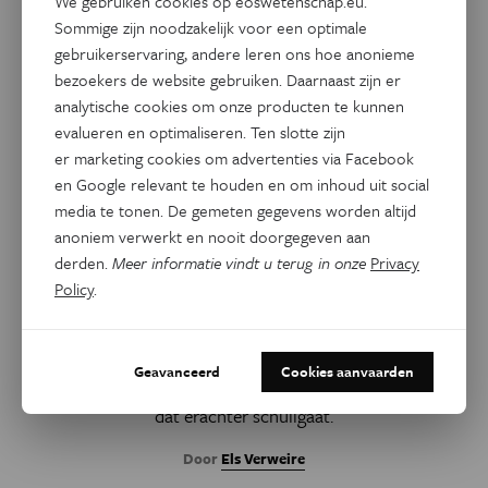
We gebruiken cookies op eoswetenschap.eu.
Sommige zijn noodzakelijk voor een optimale
gebruikerservaring, andere leren ons hoe anonieme
bezoekers de website gebruiken. Daarnaast zijn er
analytische cookies om onze producten te kunnen
evalueren en optimaliseren. Ten slotte zijn
er marketing cookies om advertenties via Facebook
en Google relevant te houden en om inhoud uit social
Gezondheid
media te tonen. De gemeten gegevens worden altijd
Nieuw onderzoek vindt
anoniem verwerkt en nooit doorgegeven aan
puzzelstukje van link tussen
derden.
Meer informatie vindt u terug in onze
Privacy
Epstein-Barr-virus en MS
Policy
.
Een immuunreactie op het Epstein-Barr-virus, dat ook
klierkoorts veroorzaakt, kan leiden tot multiple sclerose.
Geavanceerd
Cookies aanvaarden
Nieuw onderzoek geeft meer inzicht in het mechanisme
dat erachter schuilgaat.
Door
Els Verweire