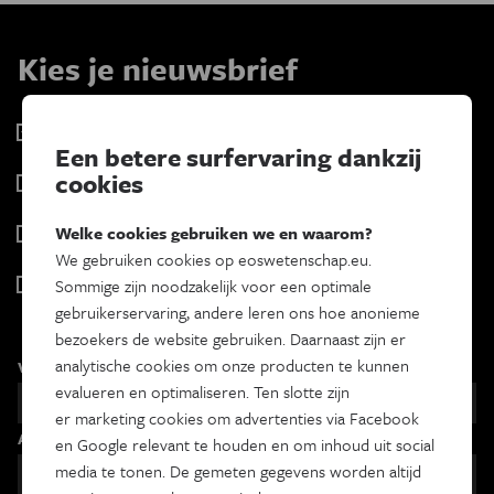
Kies je nieuwsbrief
Eos Wetenschap
Een betere surfervaring dankzij
2 x week
cookies
Tracé
Wekelijks
Psyche & brein
Welke cookies gebruiken we en waarom?
Tweewekelijks
We gebruiken cookies op eoswetenschap.eu.
Iedereen wetenschapper
Sommige zijn noodzakelijk voor een optimale
Maandelijks
gebruikerservaring, andere leren ons hoe anonieme
bezoekers de website gebruiken. Daarnaast zijn er
analytische cookies om onze producten te kunnen
Voornaam
evalueren en optimaliseren. Ten slotte zijn
er marketing cookies om advertenties via Facebook
Achternaam
en Google relevant te houden en om inhoud uit social
media te tonen. De gemeten gegevens worden altijd