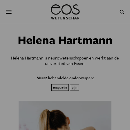
Overslaan
Zoeken
en
naar
de
inhoud
gaan
NATUUR & MILIEU
TECHNOLOGIE
Helena Hartmann
GEZONDHEID
RUIMTE
Helena Hartmann is neurowetenschapper en werkt aan de
NATUURWETENSCHAPPEN
GESCHIEDENIS
universiteit van Essen.
PSYCHE & BREIN
BLOGS
Meest behandelde onderwerpen:
empathie
pijn
PODCAST
AGENDA
JONGE UITDAGERS