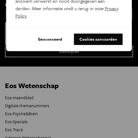
anoniem verwerkt en nooit doorgegeven aan
Email
derden.
Meer informatie vindt u terug in onze
Privacy
Policy
.
Geavanceerd
Cookies aanvaarden
Eos Wetenschap
Eos maandblad
Digitale themanummers
Eos Psyche&Brein
Eos Specials
Eos Tracé
Iedereen Wetenschapper