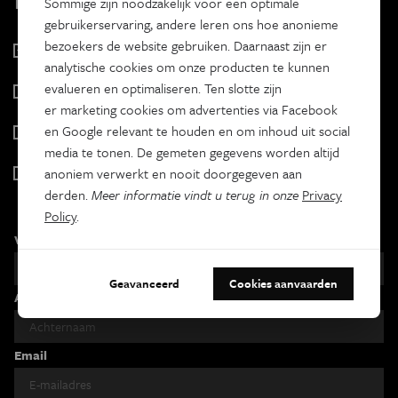
Sommige zijn noodzakelijk voor een optimale
gebruikerservaring, andere leren ons hoe anonieme
bezoekers de website gebruiken. Daarnaast zijn er
Eos Wetenschap
analytische cookies om onze producten te kunnen
2 x week
evalueren en optimaliseren. Ten slotte zijn
Tracé
er marketing cookies om advertenties via Facebook
Wekelijks
en Google relevant te houden en om inhoud uit social
Psyche & brein
media te tonen. De gemeten gegevens worden altijd
Tweewekelijks
Iedereen wetenschapper
anoniem verwerkt en nooit doorgegeven aan
Maandelijks
derden.
Meer informatie vindt u terug in onze
Privacy
Policy
.
Voornaam
Geavanceerd
Cookies aanvaarden
Achternaam
Email