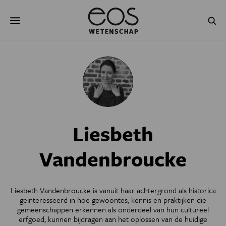
Overslaan
Zoeken
en
naar
de
inhoud
gaan
NATUUR & MILIEU
TECHNOLOGIE
GEZONDHEID
RUIMTE
NATUURWETENSCHAPPEN
GESCHIEDENIS
Liesbeth
PSYCHE & BREIN
BLOGS
Vandenbroucke
PODCAST
AGENDA
JONGE UITDAGERS
Liesbeth Vandenbroucke is vanuit haar achtergrond als historica
geïnteresseerd in hoe gewoontes, kennis en praktijken die
gemeenschappen erkennen als onderdeel van hun cultureel
erfgoed, kunnen bijdragen aan het oplossen van de huidige