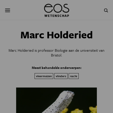
Overslaan
Zoeken
en
naar
de
inhoud
gaan
NATUUR & MILIEU
TECHNOLOGIE
Marc Holderied
GEZONDHEID
RUIMTE
Marc Holderied is professor Biologie aan de universiteit van
NATUURWETENSCHAPPEN
GESCHIEDENIS
Bristol.
PSYCHE & BREIN
BLOGS
Meest behandelde onderwerpen:
vleermuizen
vlinders
nacht
PODCAST
AGENDA
JONGE UITDAGERS