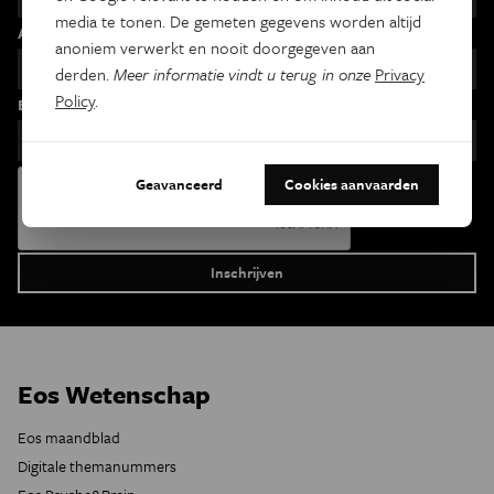
media te tonen. De gemeten gegevens worden altijd
Achternaam
anoniem verwerkt en nooit doorgegeven aan
derden.
Meer informatie vindt u terug in onze
Privacy
Policy
.
Email
Geavanceerd
Cookies aanvaarden
Eos Wetenschap
Eos maandblad
Digitale themanummers