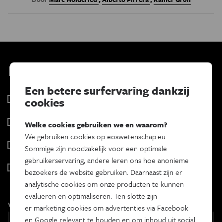
Kies je nieuwsbrief
Een betere surfervaring dankzij
Eos Wetenschap
cookies
2 x week
Tracé
Welke cookies gebruiken we en waarom?
Wekelijks
We gebruiken cookies op eoswetenschap.eu.
Psyche & brein
Sommige zijn noodzakelijk voor een optimale
Tweewekelijks
gebruikerservaring, andere leren ons hoe anonieme
Iedereen wetenschapper
bezoekers de website gebruiken. Daarnaast zijn er
Maandelijks
analytische cookies om onze producten te kunnen
evalueren en optimaliseren. Ten slotte zijn
Voornaam
er marketing cookies om advertenties via Facebook
en Google relevant te houden en om inhoud uit social