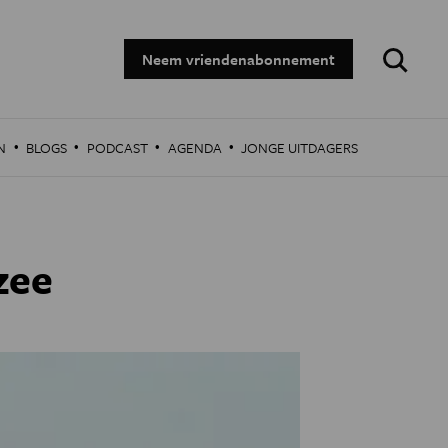
Zoeken:
Neem vriendenabonnement
·
·
·
·
N
BLOGS
PODCAST
AGENDA
JONGE UITDAGERS
zee