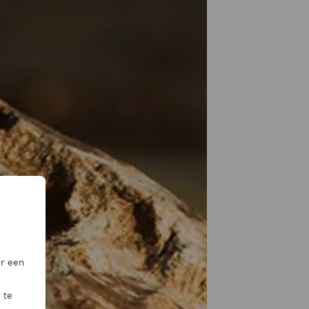
or een
 te