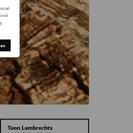
ocial
ooit
y
.
den
Toon Lambrechts