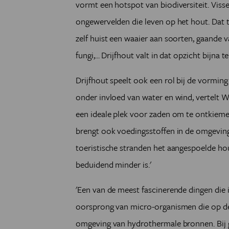
vormt een hotspot van biodiversiteit. Vis
ongewervelden die leven op het hout. Dat t
zelf huist een waaier aan soorten, gaande 
fungi,... Drijfhout valt in dat opzicht bijna t
Drijfhout speelt ook een rol bij de vormin
onder invloed van water en wind, vertelt Wo
een ideale plek voor zaden om te ontkiemen
brengt ook voedingsstoffen in de omgeving 
toeristische stranden het aangespoelde hout
beduidend minder is.'
'Een van de meest fascinerende dingen die
oorsprong van micro-organismen die op de
omgeving van hydrothermale bronnen. Bij 