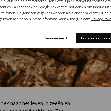
n evalueren en optimaliseren. Ten slotte zijn er marketing cookies om
tenties via Facebook en Google relevant te houden en om inhoud uit s
 te tonen. De gemeten gegevens worden altijd anoniem verwerkt en n
gegeven aan derden.
Meer informatie vindt u terug in onze
Privacy Polic
Geavanceerd
Cookies aanvaar
oek naar het leven in zeeën en
s buiten beeld gebleven. Ten