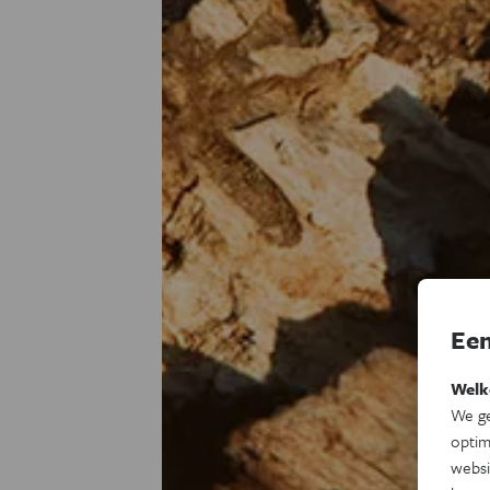
Een
Welk
We ge
optim
websi