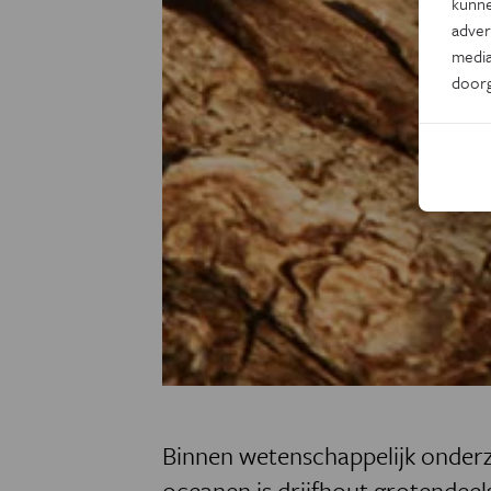
kunne
adver
media
door
Binnen wetenschappelijk onderz
oceanen is drijfhout grotendeel