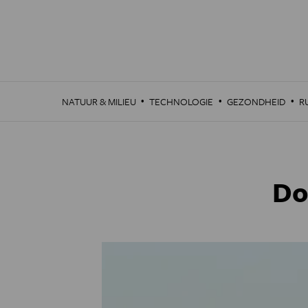
Overslaan
en
naar
de
inhoud
gaan
·
·
·
NATUUR & MILIEU
TECHNOLOGIE
GEZONDHEID
R
Do