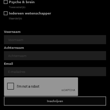
Psyche & brein
Tweewekelijks
Iedereen wetenschapper
Maandelijks
Voornaam
Achternaam
Email