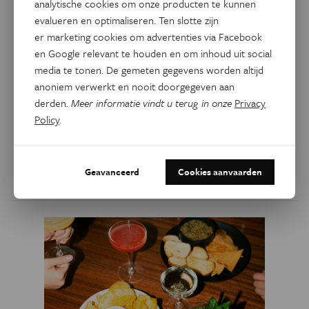
analytische cookies om onze producten te kunnen
Waarom Vlaanderen water
evalueren en optimaliseren. Ten slotte zijn
tekort komt (ondanks al die
er marketing cookies om advertenties via Facebook
regen)
en Google relevant te houden en om inhoud uit social
media te tonen. De gemeten gegevens worden altijd
In Vlaanderen is er minder water beschikbaar per persoon
anoniem verwerkt en nooit doorgegeven aan
dan in Spanje of Griekenland. Verrast? Dat is logisch. Hoe
derden.
Meer informatie vindt u terug in onze
Privacy
kan dat in een regio waar het zo vaak regent, en is er een
Policy
.
oplossing? Hieronder lees je de belangrijkste oorzaken en
hoe ons onderzoek bijdraagt aan oplossingen.
Geavanceerd
Cookies aanvaarden
Door
Laurens Breugelmans