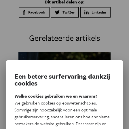
Dit artikel delen op:
Facebook
Twitter
Linkedin
Gerelateerde artikels
Een betere surfervaring dankzij
cookies
Welke cookies gebruiken we en waarom?
We gebruiken cookies op eoswetenschap.eu.
Sommige zijn noodzakelijk voor een optimale
gebruikerservaring, andere leren ons hoe anonieme
bezoekers de website gebruiken. Daarnaast zijn er
Natuur & Milieu
Eos Blogs