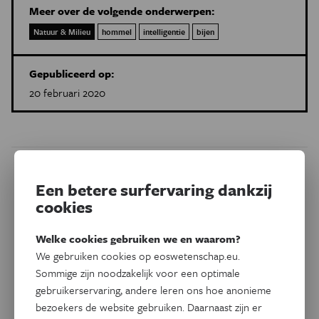
Meer over de volgende onderwerpen:
Natuur & Milieu
hommel
intelligentie
bijen
Gepubliceerd op:
20 februari 2020
Dit artikel delen op:
Een betere surfervaring dankzij
Facebook
Twitter
Linkedin
cookies
Welke cookies gebruiken we en waarom?
We gebruiken cookies op eoswetenschap.eu.
Gerelateerde artikels
Sommige zijn noodzakelijk voor een optimale
gebruikerservaring, andere leren ons hoe anonieme
bezoekers de website gebruiken. Daarnaast zijn er