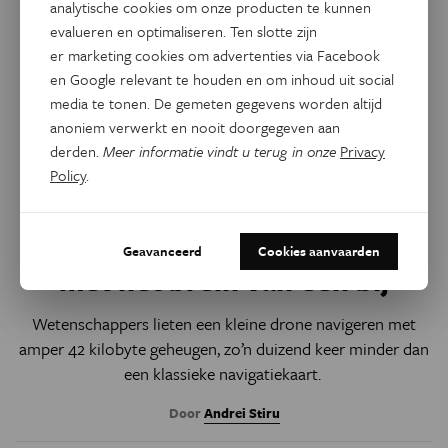
analytische cookies om onze producten te kunnen
evalueren en optimaliseren. Ten slotte zijn
er marketing cookies om advertenties via Facebook
en Google relevant te houden en om inhoud uit social
media te tonen. De gemeten gegevens worden altijd
anoniem verwerkt en nooit doorgegeven aan
derden.
Meer informatie vindt u terug in onze
Privacy
Policy
.
Technologie
Drone vindt zijn weg naar huis
Geavanceerd
Cookies aanvaarden
met het brein van een bij
Wetenschappers lieten een kleine drone navigeren met
amper 42 kilobyte geheugen, zo’n duizend keer minder dan
een klassieke navigatiekaart.
Door
Andrei Stiru