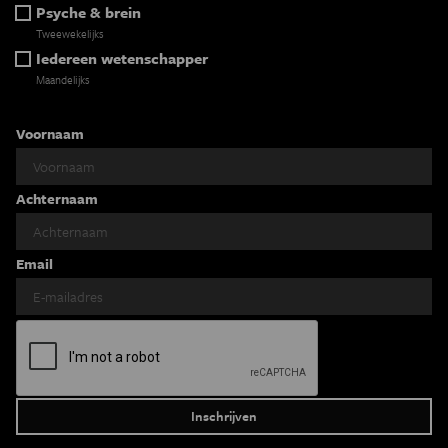
Psyche & brein
Tweewekelijks
Iedereen wetenschapper
Maandelijks
Voornaam
Achternaam
Email