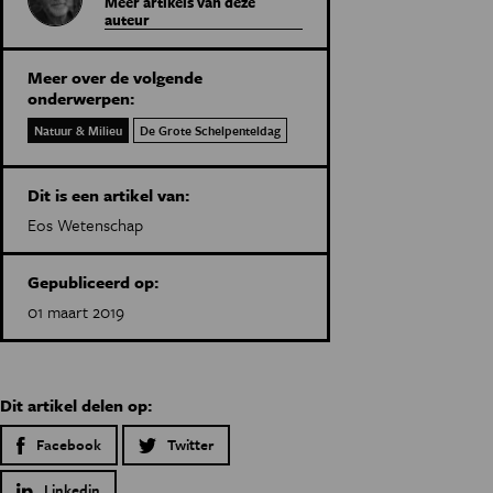
Meer artikels van deze
auteur
Meer over de volgende
onderwerpen:
Natuur & Milieu
De Grote Schelpenteldag
Dit is een artikel van:
Eos Wetenschap
Gepubliceerd op:
01 maart 2019
Dit artikel delen op:
Facebook
Twitter
Linkedin