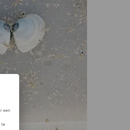
or een
 te