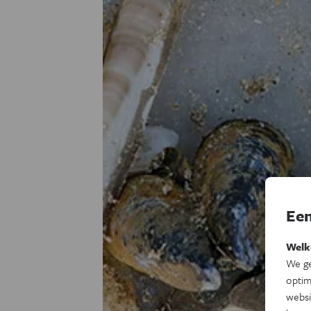
Een
Welk
We ge
optim
websi