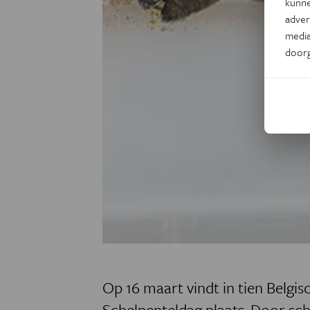
kunne
adver
media
door
Op 16 maart vindt in tien Belg
Schelpenteldag plaats. Door sch