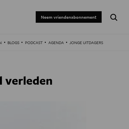
Zoeken:
Neem vriendenabonnement
·
·
·
·
N
BLOGS
PODCAST
AGENDA
JONGE UITDAGERS
d verleden