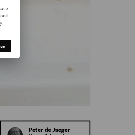
ocial
ooit
y
.
den
Peter de Jaeger