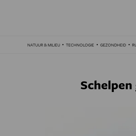
Overslaan
en
naar
de
inhoud
gaan
·
·
·
NATUUR & MILIEU
TECHNOLOGIE
GEZONDHEID
R
Schelpen 