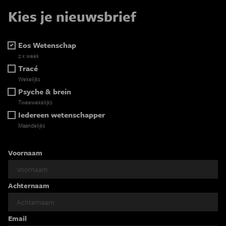
Kies je nieuwsbrief
Eos Wetenschap
2 x week
Tracé
Wekelijks
Psyche & brein
Tweewekelijks
Iedereen wetenschapper
Maandelijks
Voornaam
Achternaam
Email