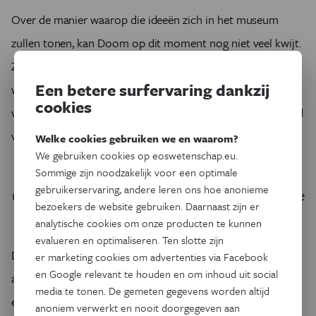
Over de manier waarop die ideeën zich in het museum
zullen tonen, kan Doom op dit moment nog niet veel kwijt.
Ze verwijst liever naar eerdere, tijdelijke tentoonstellingen,
Een betere surfervaring dankzij
waarin ze haar visie al heeft afgetoetst. ‘Het project van
cookies
vinvis Leo in de Sint-Baafskathedraal is een goed voorbeeld
van waar we naartoe willen.’
Welke cookies gebruiken we en waarom?
We gebruiken cookies op eoswetenschap.eu.
Sommige zijn noodzakelijk voor een optimale
De academische erfgoedcollectie van de Gentse
gebruikerservaring, andere leren ons hoe anonieme
universiteit is met 400.000 stuks veruit de grootste
bezoekers de website gebruiken. Daarnaast zijn er
van Vlaanderen
analytische cookies om onze producten te kunnen
evalueren en optimaliseren. Ten slotte zijn
Doom doelt op de jonge vinvis die in november 2015 werd
er marketing cookies om advertenties via Facebook
en Google relevant te houden en om inhoud uit social
aangevaren door een vrachtschip en op de voorsteven
media te tonen. De gemeten gegevens worden altijd
ervan belandde. Het kwam zo in de Gentse haven terecht.
anoniem verwerkt en nooit doorgegeven aan