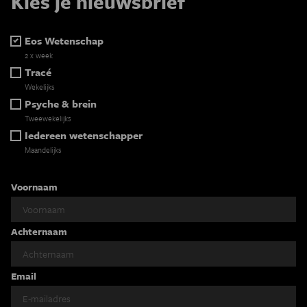
Kies je nieuwsbrief
Eos Wetenschap
2 x week
Tracé
Wekelijks
Psyche & brein
Tweewekelijks
Iedereen wetenschapper
Maandelijks
Voornaam
Achternaam
Email