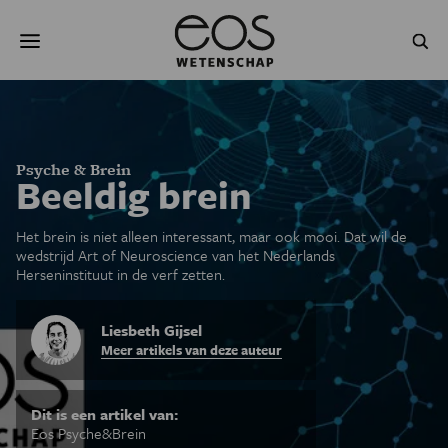
Overslaan
Zoeken
en
naar
de
inhoud
gaan
NATUUR & MILIEU
TECHNOLOGIE
GEZONDHEID
RUIMTE
Psyche & Brein
Beeldig brein
NATUURWETENSCHAPPEN
GESCHIEDENIS
Het brein is niet alleen interessant, maar ook mooi. Dat wil de
wedstrijd Art of Neuroscience van het Nederlands
PSYCHE & BREIN
BLOGS
Herseninstituut in de verf zetten.
PODCAST
AGENDA
Liesbeth Gijsel
Meer artikels van deze auteur
JONGE UITDAGERS
Dit is een artikel van:
Eos Psyche&Brein