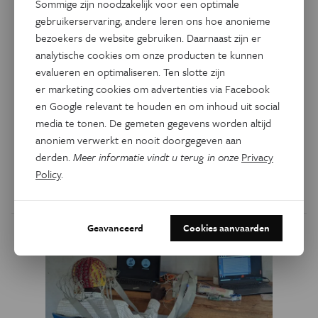
Sommige zijn noodzakelijk voor een optimale
gebruikerservaring, andere leren ons hoe anonieme
Psyche & Brein
Johan Cruijff had gelijk: zo
bezoekers de website gebruiken. Daarnaast zijn er
analytische cookies om onze producten te kunnen
werkt het voetbalbrein
evalueren en optimaliseren. Ten slotte zijn
er marketing cookies om advertenties via Facebook
Het WK voetbal is begonnen en je moet er eens op letten:
en Google relevant te houden en om inhoud uit social
de beste spelers lijken wel vooruit te kunnen kijken in tijd
media te tonen. De gemeten gegevens worden altijd
en ruimte. Studies tonen aan dat hersenen van voetballers
anoniem verwerkt en nooit doorgegeven aan
anders functioneren dan die van andere mensen. 'Het
derden.
Meer informatie vindt u terug in onze
Privacy
voetbalbrein is écht en meetbaar.'
Policy
.
Door
Monique Siemsen
Geavanceerd
Cookies aanvaarden