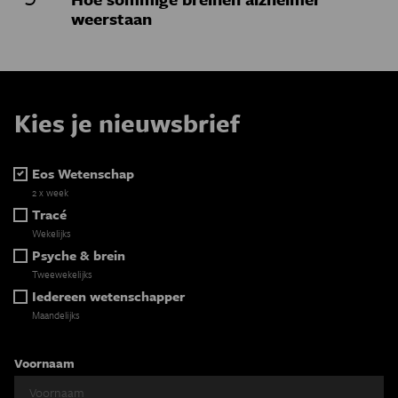
weerstaan
Kies je nieuwsbrief
Eos Wetenschap
2 x week
Tracé
Wekelijks
Psyche & brein
Tweewekelijks
Iedereen wetenschapper
Maandelijks
Voornaam