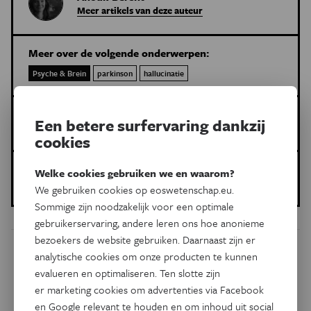
Meer artikels van deze auteur
Meer over de volgende onderwerpen:
Psyche & Brein
parkinson
hallucinatie
Dit is een artikel van:
Een betere surfervaring dankzij
Eos Wetenschap
cookies
Gepubliceerd op:
Welke cookies gebruiken we en waarom?
05 mei 2021
We gebruiken cookies op eoswetenschap.eu.
Sommige zijn noodzakelijk voor een optimale
gebruikerservaring, andere leren ons hoe anonieme
bezoekers de website gebruiken. Daarnaast zijn er
analytische cookies om onze producten te kunnen
Dit artikel delen op:
evalueren en optimaliseren. Ten slotte zijn
Facebook
Twitter
Linkedin
er marketing cookies om advertenties via Facebook
en Google relevant te houden en om inhoud uit social