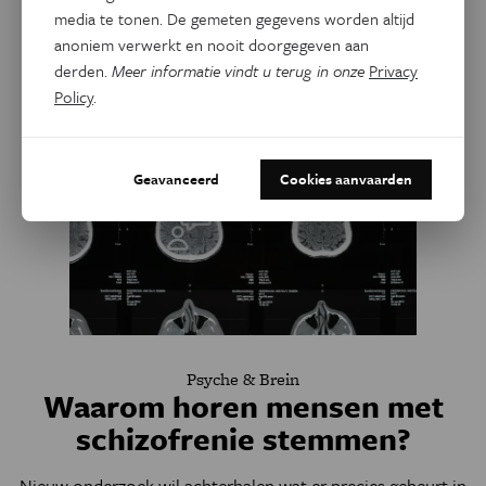
media te tonen. De gemeten gegevens worden altijd
Gerelateerde artikels
anoniem verwerkt en nooit doorgegeven aan
derden.
Meer informatie vindt u terug in onze
Privacy
Policy
.
Geavanceerd
Cookies aanvaarden
Psyche & Brein
Waarom horen mensen met
schizofrenie stemmen?
Nieuw onderzoek wil achterhalen wat er precies gebeurt in