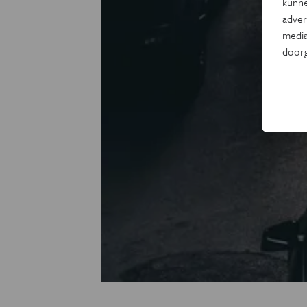
kunne
adver
media
door