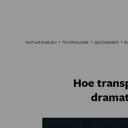
Overslaan
en
naar
de
inhoud
gaan
·
·
·
NATUUR & MILIEU
TECHNOLOGIE
GEZONDHEID
R
Hoe trans
dramat