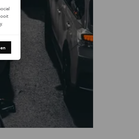
ocial
ooit
y
.
den