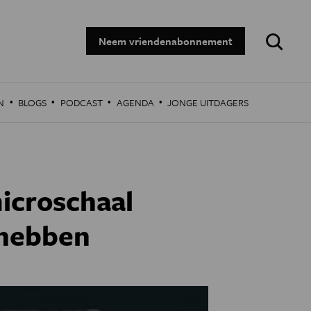
Zoeken:
Neem vriendenabonnement
·
·
·
·
N
BLOGS
PODCAST
AGENDA
JONGE UITDAGERS
icroschaal
 hebben