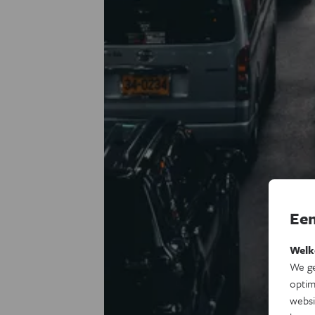
Een
Welk
We ge
optim
websi