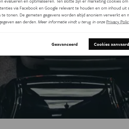
n evalueren en optimaliseren. Ten slotte zijn er marketing cookies om
tenties via Facebook en Google relevant te houden en om inhoud uit s
 te tonen. De gemeten gegevens worden altijd anoniem verwerkt en n
gegeven aan derden.
Meer informatie vindt u terug in onze
Privacy Polic
Geavanceerd
Cookies aanvaar