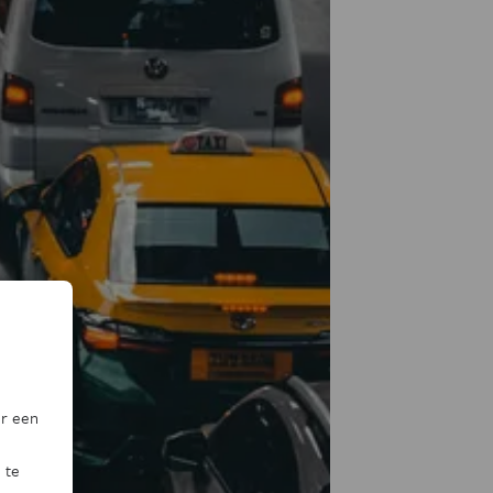
or een
 te