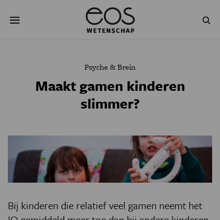
Overslaan
Zoeken
en
naar
de
inhoud
gaan
NATUUR & MILIEU
TECHNOLOGIE
Psyche & Brein
GEZONDHEID
RUIMTE
Maakt gamen kinderen
slimmer?
NATUURWETENSCHAPPEN
GESCHIEDENIS
PSYCHE & BREIN
BLOGS
PODCAST
AGENDA
JONGE UITDAGERS
Bij kinderen die relatief veel gamen neemt het
IQ gemiddeld meer toe dan bij andere kinderen,