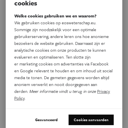
cookies
Welke cookies gebruiken we en waarom?
We gebruiken cookies op eoswetenschap.eu.
Sommige zijn noodzakelijk voor een optimale
gebruikerservaring, andere leren ons hoe anonieme
bezoekers de website gebruiken. Daarnaast zijn er
analytische cookies om onze producten te kunnen
evalueren en optimaliseren. Ten slotte zijn
er marketing cookies om advertenties via Facebook
en Google relevant te houden en om inhoud uit social
media te tonen. De gemeten gegevens worden altijd
Psyche & Brein
Op welke leeftijd geef je je
anoniem verwerkt en nooit doorgegeven aan
derden.
Meer informatie vindt u terug in onze
Privacy
kind een smartphone of
Policy
.
toegang tot sociale media?
Enkele jaren geleden was het nog gangbaar om je kind een
Geavanceerd
Cookies aanvaarden
smartphone te geven op het moment dat die naar de