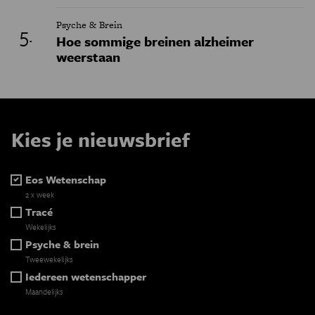
Psyche & Brein
Hoe sommige breinen alzheimer
weerstaan
Kies je nieuwsbrief
Eos Wetenschap
2 x week
Tracé
Wekelijks
Psyche & brein
Tweewekelijks
Iedereen wetenschapper
Maandelijks