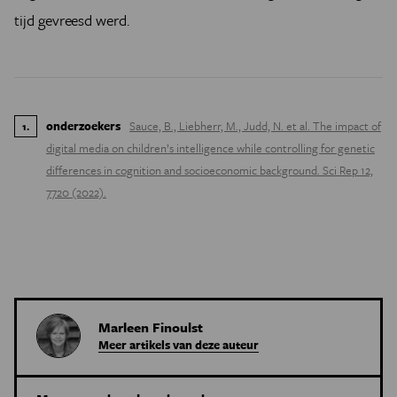
tijd gevreesd werd.
onderzoekers
Sauce, B., Liebherr, M., Judd, N. et al. The impact of
1
.
digital media on children’s intelligence while controlling for genetic
differences in cognition and socioeconomic background. Sci Rep 12,
7720 (2022).
Marleen Finoulst
Meer artikels van deze auteur