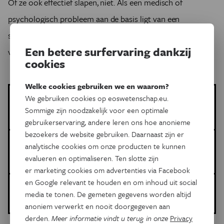
Of ze ook effectief slapen, niet. Als een medisch of
psychologisch probleem aan de basis ligt van een
slaaptekort, lijkt het zoeken van professionele hulp, ook
Een betere surfervaring dankzij
voor de studieresultaten, geen overbodige luxe.
cookies
Welke cookies gebruiken we en waarom?
Stijn Baert, Eddy Omey, Dieter Verhaest en Aurélie
We gebruiken cookies op eoswetenschap.eu.
Vermeir
Sommige zijn noodzakelijk voor een optimale
Meer artikels van deze auteur
gebruikerservaring, andere leren ons hoe anonieme
bezoekers de website gebruiken. Daarnaast zijn er
Meer over de volgende onderwerpen:
analytische cookies om onze producten te kunnen
evalueren en optimaliseren. Ten slotte zijn
Psyche & Brein
slaap
studeren
er marketing cookies om advertenties via Facebook
en Google relevant te houden en om inhoud uit social
Gepubliceerd op:
media te tonen. De gemeten gegevens worden altijd
12 juni 2015
anoniem verwerkt en nooit doorgegeven aan
derden.
Meer informatie vindt u terug in onze
Privacy