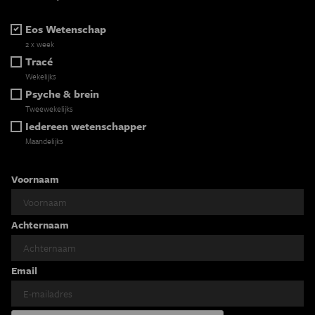
Eos Wetenschap
2 x week
Tracé
Wekelijks
Psyche & brein
Tweewekelijks
Iedereen wetenschapper
Maandelijks
Voornaam
Achternaam
Email