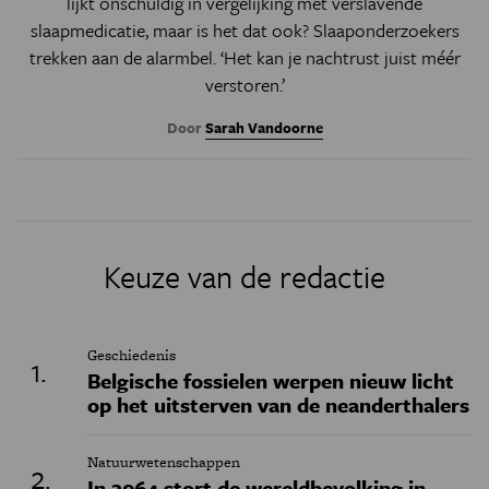
lijkt onschuldig in vergelijking met verslavende
slaapmedicatie, maar is het dat ook? Slaaponderzoekers
trekken aan de alarmbel. ‘Het kan je nachtrust juist méér
verstoren.’
Door
Sarah Vandoorne
Keuze van de redactie
Geschiedenis
Belgische fossielen werpen nieuw licht
op het uitsterven van de neanderthalers
Natuurwetenschappen
In 2064 stort de wereldbevolking in,