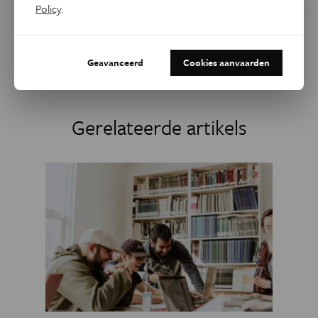
Policy
.
Dit artikel delen op:
Geavanceerd
Cookies aanvaarden
Facebook
Twitter
Linkedin
Gerelateerde artikels