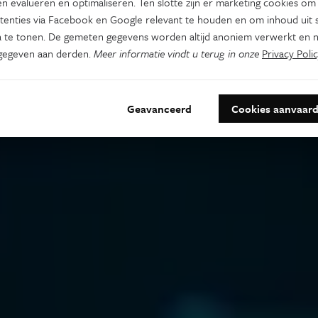
n evalueren en optimaliseren. Ten slotte zijn er marketing cookies om
tenties via Facebook en Google relevant te houden en om inhoud uit s
 te tonen. De gemeten gegevens worden altijd anoniem verwerkt en n
gegeven aan derden.
Meer informatie vindt u terug in onze
Privacy Polic
Geavanceerd
Cookies aanvaar