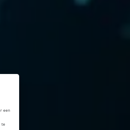
or een
 te