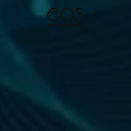
·
·
·
UIMTE
NATUURWETENSCHAPPEN
GESCHIEDENIS
PSYCHE & BREI