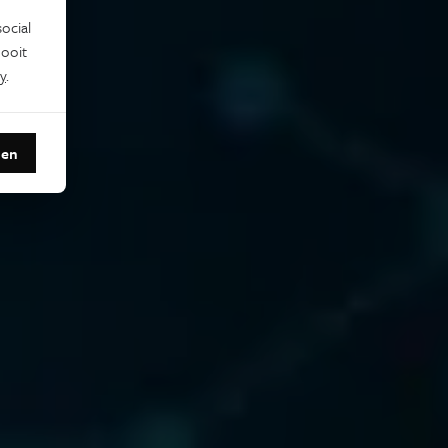
ocial
ooit
y
.
den