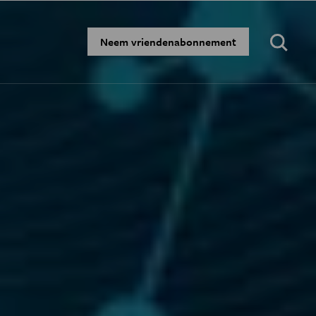
Zoeken:
Neem vriendenabonnement
·
·
·
·
N
BLOGS
PODCAST
AGENDA
JONGE UITDAGERS