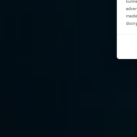
kunne
adver
media
door