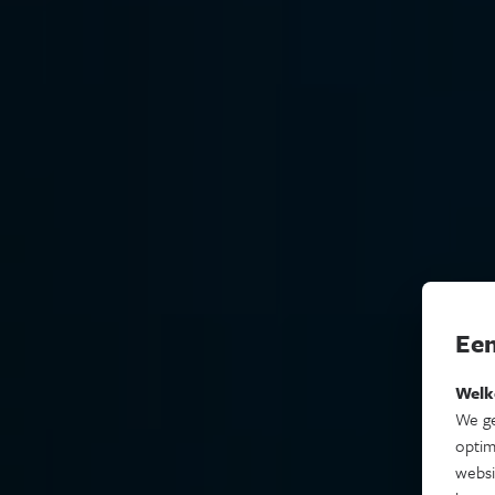
Een
Welk
We ge
optim
websi