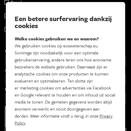
Tracé
Wekelijks
Psyche & brein
Een betere surfervaring dankzij
Tweewekelijks
cookies
Iedereen wetenschapper
Maandelijks
Welke cookies gebruiken we en waarom?
We gebruiken cookies op eoswetenschap.eu.
Voornaam
Sommige zijn noodzakelijk voor een optimale
gebruikerservaring, andere leren ons hoe anonieme
bezoekers de website gebruiken. Daarnaast zijn er
Achternaam
analytische cookies om onze producten te kunnen
evalueren en optimaliseren. Ten slotte zijn
er marketing cookies om advertenties via Facebook
Email
en Google relevant te houden en om inhoud uit social
media te tonen. De gemeten gegevens worden altijd
anoniem verwerkt en nooit doorgegeven aan
derden.
Meer informatie vindt u terug in onze
Privacy
Policy
.