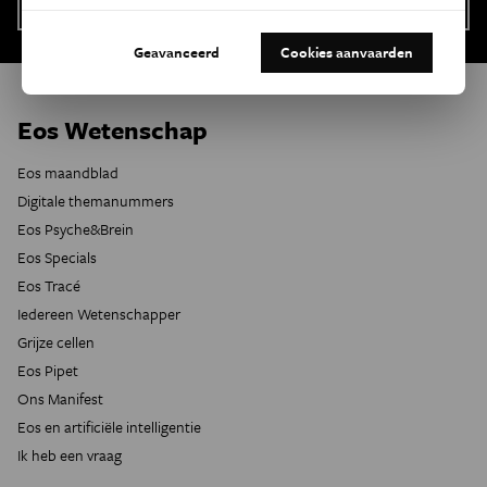
Geavanceerd
Cookies aanvaarden
Eos Wetenschap
Eos maandblad
Digitale themanummers
Eos Psyche&Brein
Eos Specials
Eos Tracé
Iedereen Wetenschapper
Grijze cellen
Eos Pipet
Ons Manifest
Eos en artificiële intelligentie
Ik heb een vraag