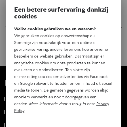
‘Rioolgas’ is giftig, maar ook
Een betere surfervaring dankzij
van levensbelang
cookies
Waterstofsulfide is een gif dat al eens wordt gebruikt door
Welke cookies gebruiken we en waarom?
zelfmoordenaars. Maar op celniveau speelt het gas een
We gebruiken cookies op eoswetenschap.eu.
belangrijke rol in de energiehuishouding.
Sommige zijn noodzakelijk voor een optimale
gebruikerservaring, andere leren ons hoe anonieme
bezoekers de website gebruiken. Daarnaast zijn er
analytische cookies om onze producten te kunnen
evalueren en optimaliseren. Ten slotte zijn
er marketing cookies om advertenties via Facebook
Kies je nieuwsbrief
en Google relevant te houden en om inhoud uit social
media te tonen. De gemeten gegevens worden altijd
anoniem verwerkt en nooit doorgegeven aan
Eos Wetenschap
derden.
Meer informatie vindt u terug in onze
Privacy
2 x week
Policy
.
Tracé
Wekelijks
Psyche & brein