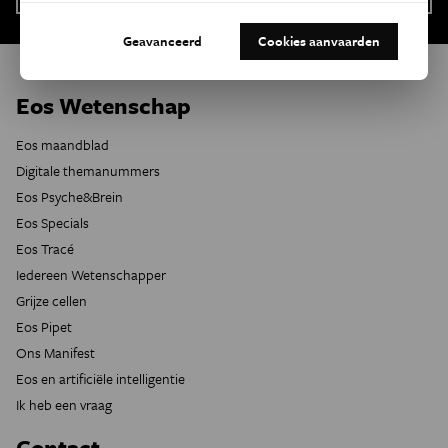
Geavanceerd
Cookies aanvaarden
Eos Wetenschap
Eos maandblad
Digitale themanummers
Eos Psyche&Brein
Eos Specials
Eos Tracé
Iedereen Wetenschapper
Grijze cellen
Eos Pipet
Ons Manifest
Eos en artificiële intelligentie
Ik heb een vraag
Contact