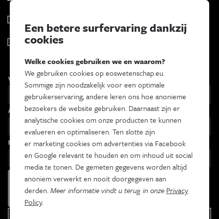
Wekelijks
Psyche & brein
Een betere surfervaring dankzij
Tweewekelijks
cookies
Iedereen wetenschapper
Maandelijks
Welke cookies gebruiken we en waarom?
We gebruiken cookies op eoswetenschap.eu.
Voornaam
Sommige zijn noodzakelijk voor een optimale
gebruikerservaring, andere leren ons hoe anonieme
bezoekers de website gebruiken. Daarnaast zijn er
Achternaam
analytische cookies om onze producten te kunnen
evalueren en optimaliseren. Ten slotte zijn
Email
er marketing cookies om advertenties via Facebook
en Google relevant te houden en om inhoud uit social
media te tonen. De gemeten gegevens worden altijd
anoniem verwerkt en nooit doorgegeven aan
derden.
Meer informatie vindt u terug in onze
Privacy
Policy
.