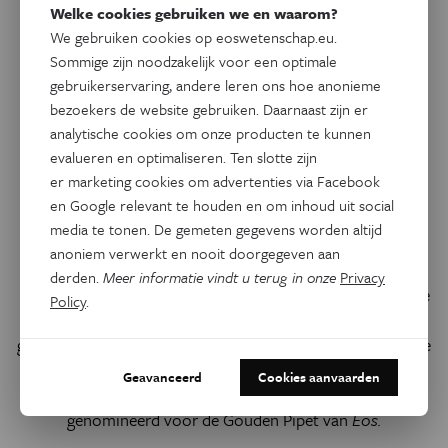
Welke cookies gebruiken we en waarom?
We gebruiken cookies op eoswetenschap.eu.
Sommige zijn noodzakelijk voor een optimale
gebruikerservaring, andere leren ons hoe anonieme
bezoekers de website gebruiken. Daarnaast zijn er
analytische cookies om onze producten te kunnen
evalueren en optimaliseren. Ten slotte zijn
er marketing cookies om advertenties via Facebook
Geschiedenis
en Google relevant te houden en om inhoud uit social
Van Klein-Sinaai naar
media te tonen. De gemeten gegevens worden altijd
Stonehenge
anoniem verwerkt en nooit doorgegeven aan
derden.
Meer informatie vindt u terug in onze
Privacy
Media uit binnen- en buitenland wilden weten hoe Philippe
Policy
.
De Smedt de contouren van een middeleeuws
gebouwencomplex had gedetecteerd … zónder de volledige
site bloot te leggen. Een prestatie die de Gentse bio-
Geavanceerd
Cookies aanvaarden
ingenieur bij Stonehenge mag overdoen. De Smedt is
genomineerd voor de Gouden Pipet van
Eos.