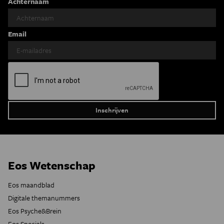
Achternaam
Email
Eos Wetenschap
Eos maandblad
Digitale themanummers
Eos Psyche&Brein
Eos Specials