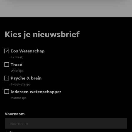
Kies je nieuwsbrief
Eos Wetenschap
2 x week
Tracé
Wekelijks
Psyche & brein
Tweewekelijks
Iedereen wetenschapper
Maandelijks
Voornaam