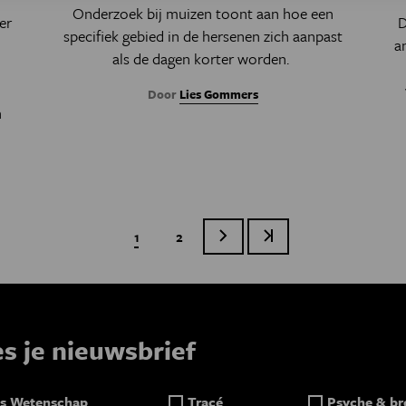
Onderzoek bij muizen toont aan hoe een
er
D
specifiek gebied in de hersenen zich aanpast
a
als de dagen korter worden.
n
Door
Lies Gommers
n
Huidige pagina
1
Page
2
Volgende pagina
Laatste pagina
Paginatie
es je nieuwsbrief
s Wetenschap
Tracé
Psyche & br