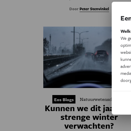
Door
Peter Stenvinkel
Een
Welk
We ge
optim
websi
kunne
adver
media
door
Natuurwetenschappen
Eos Blogs
Kunnen we dit jaar ee
strenge winter
verwachten?