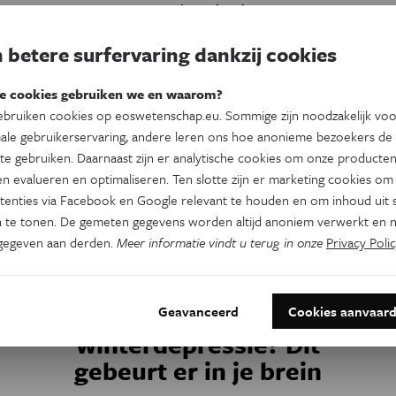
Door
Kim Verhaeghe
 betere surfervaring dankzij cookies
e cookies gebruiken we en waarom?
bruiken cookies op eoswetenschap.eu. Sommige zijn noodzakelijk vo
ale gebruikerservaring, andere leren ons hoe anonieme bezoekers de
te gebruiken. Daarnaast zijn er analytische cookies om onze producten
n evalueren en optimaliseren. Ten slotte zijn er marketing cookies om
tenties via Facebook en Google relevant te houden en om inhoud uit s
 te tonen. De gemeten gegevens worden altijd anoniem verwerkt en n
gegeven aan derden.
Meer informatie vindt u terug in onze
Privacy Polic
Psyche & Brein
Last van een
Geavanceerd
Cookies aanvaar
n
winterdepressie? Dit
gebeurt er in je brein