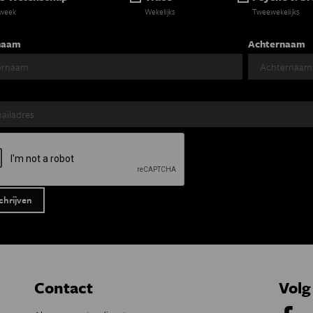
 week
Wekelijks
Tweewekelijks
naam
Achternaam
Contact
Volg