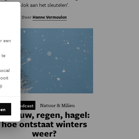
klok aan het sleutelen’.
Door
Hanne Vermeulen
or een
 te
ocial
ooit
y
.
Natuur & Milieu
Podcast
den
Sneeuw, regen, hagel:
hoe ontstaat winters
weer?