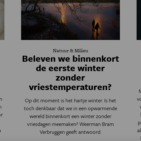
Natuur & Milieu
Beleven we binnenkort
de eerste winter
zonder
vriestemperaturen?
M
n
v
Op dit moment is het hartje winter. Is het
n
toch denkbaar dat we in een opwarmende
or
wereld binnenkort een winter zonder
p
vriesdagen meemaken? Weerman Bram
n
a
Verbruggen geeft antwoord.