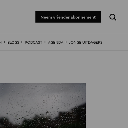
Zoeken:
Neem vriendenabonnement
·
·
·
·
N
BLOGS
PODCAST
AGENDA
JONGE UITDAGERS