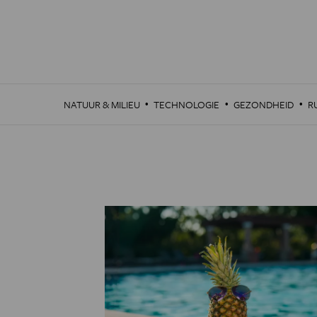
Overslaan
en
naar
de
inhoud
gaan
·
·
·
NATUUR & MILIEU
TECHNOLOGIE
GEZONDHEID
R