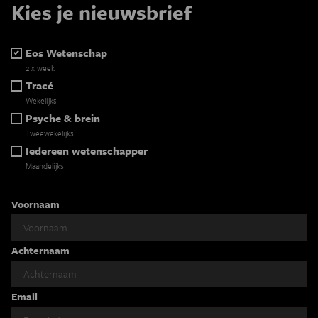
Kies je nieuwsbrief
Eos Wetenschap
2 x week
Tracé
Wekelijks
Psyche & brein
Tweewekelijks
Iedereen wetenschapper
Maandelijks
Voornaam
Achternaam
Email