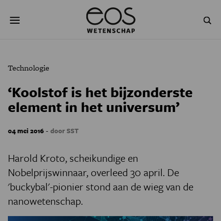
Overslaan
Zoeken
en
naar
de
inhoud
gaan
NATUUR & MILIEU
TECHNOLOGIE
Technologie
GEZONDHEID
RUIMTE
‘Koolstof is het bijzonderste
element in het universum’
NATUURWETENSCHAPPEN
GESCHIEDENIS
PSYCHE & BREIN
BLOGS
-
04 mei 2016
door SST
PODCAST
AGENDA
Harold Kroto, scheikundige en
Nobelprijswinnaar, overleed 30 april. De
JONGE UITDAGERS
'buckybal'-pionier stond aan de wieg van de
nanowetenschap.