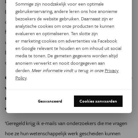
kunnen bestaan. Twee koolstofatomen kunnen met elkaar
Sommige zijn noodzakelijk voor een optimale
binden in een enkelvoudige, een dubbele en een
gebruikerservaring, andere leren ons hoe anonieme
bezoekers de website gebruiken. Daarnaast zijn er
driedubbele binding. Het verschil tussen die bindingen is zo
analytische cookies om onze producten te kunnen
fundamenteel dat het leven er helemaal anders had
evalueren en optimaliseren. Ten slotte zijn
er marketing cookies om advertenties via Facebook
uitgezien als die bindingen lichtjes andere eigenschappen
en Google relevant te houden en om inhoud uit social
bezaten. Niet toevallig is 90 à 95 procent van de chemie
media te tonen. De gemeten gegevens worden altijd
dan ook organisch – gebaseerd op koolstof.’
anoniem verwerkt en nooit doorgegeven aan
derden.
Meer informatie vindt u terug in onze
Privacy
Ondanks uw joodse afkomst (Kroto heeft een Poolse
Policy
.
vader en hij heette bij z’n geboorte Krotoschiner,
red.) bent u een overtuigd atheïst. En dat verwacht u
Geavanceerd
Cookies aanvaarden
ook van uw collega-wetenschappers.
‘Geregeld krijg ik e-mails van onderzoekers die me vragen
hoe ze hun wetenschappelijk werk gescheiden kunnen