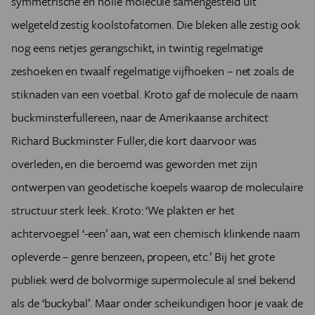
symmetrische en holle molecule samengesteld uit
welgeteld zestig koolstofatomen. Die bleken alle zestig ook
nog eens netjes gerangschikt, in twintig regelmatige
zeshoeken en twaalf regelmatige vijfhoeken – net zoals de
stiknaden van een voetbal. Kroto gaf de molecule de naam
buckminsterfullereen, naar de Amerikaanse architect
Richard Buckminster Fuller, die kort daarvoor was
overleden, en die beroemd was geworden met zijn
ontwerpen van geodetische koepels waarop de moleculaire
structuur sterk leek. Kroto: ‘We plakten er het
achtervoegsel ‘-een’ aan, wat een chemisch klinkende naam
opleverde – genre benzeen, propeen, etc.’ Bij het grote
publiek werd de bolvormige supermolecule al snel bekend
als de ‘buckybal’. Maar onder scheikundigen hoor je vaak de