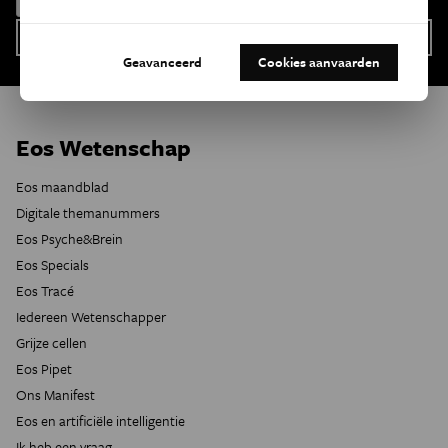
Geavanceerd
Cookies aanvaarden
Eos Wetenschap
Eos maandblad
Digitale themanummers
Eos Psyche&Brein
Eos Specials
Eos Tracé
Iedereen Wetenschapper
Grijze cellen
Eos Pipet
Ons Manifest
Eos en artificiële intelligentie
Ik heb een vraag