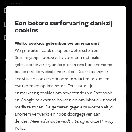
2 x week
Tracé
Wekelijks
Een betere surfervaring dankzij
Psyche & brein
cookies
Tweewekelijks
Iedereen wetenschapper
Welke cookies gebruiken we en waarom?
Maandelijks
We gebruiken cookies op eoswetenschap.eu.
Sommige zijn noodzakelijk voor een optimale
Voornaam
gebruikerservaring, andere leren ons hoe anonieme
bezoekers de website gebruiken. Daarnaast zijn er
analytische cookies om onze producten te kunnen
Achternaam
evalueren en optimaliseren. Ten slotte zijn
er marketing cookies om advertenties via Facebook
Email
en Google relevant te houden en om inhoud uit social
media te tonen. De gemeten gegevens worden altijd
anoniem verwerkt en nooit doorgegeven aan
derden.
Meer informatie vindt u terug in onze
Privacy
Policy
.