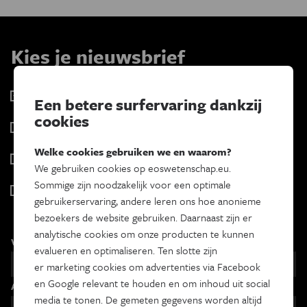
Kies je nieuwsbrief
Eos Wetenschap
Een betere surfervaring dankzij
2 x week
cookies
Tracé
Wekelijks
Welke cookies gebruiken we en waarom?
Psyche & brein
We gebruiken cookies op eoswetenschap.eu.
Tweewekelijks
Sommige zijn noodzakelijk voor een optimale
Iedereen wetenschapper
gebruikerservaring, andere leren ons hoe anonieme
Maandelijks
bezoekers de website gebruiken. Daarnaast zijn er
analytische cookies om onze producten te kunnen
Voornaam
evalueren en optimaliseren. Ten slotte zijn
er marketing cookies om advertenties via Facebook
en Google relevant te houden en om inhoud uit social
Achternaam
media te tonen. De gemeten gegevens worden altijd