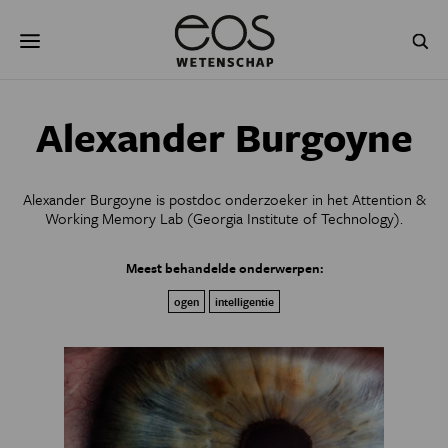
Overslaan
Zoeken
en
naar
de
inhoud
gaan
NATUUR & MILIEU
TECHNOLOGIE
Alexander Burgoyne
GEZONDHEID
RUIMTE
Alexander Burgoyne is postdoc onderzoeker in het Attention &
NATUURWETENSCHAPPEN
GESCHIEDENIS
Working Memory Lab (Georgia Institute of Technology).
PSYCHE & BREIN
BLOGS
Meest behandelde onderwerpen:
ogen
intelligentie
PODCAST
AGENDA
JONGE UITDAGERS