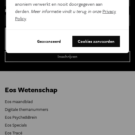
anoniem verwerkt en nooit doorgegeven aan
Email
derden.
Meer informatie vindt u terug in onze
Privacy
Policy
.
Geavanceerd
Cookies aanvaarden
Eos Wetenschap
Eos maandblad
Digitale themanummers
Eos Psyche&Brein
Eos Specials
Eos Tracé